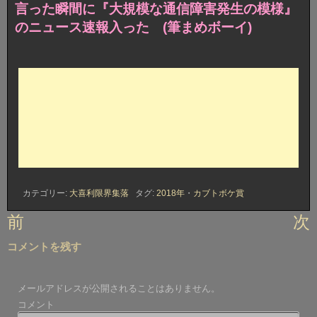
言った瞬間に『大規模な通信障害発生の模様』
のニュース速報入った (筆まめボーイ)
カテゴリー:
大喜利限界集落
タグ:
2018年
・
カブトボケ賞
投
前
次
稿
コメントを残す
ナ
ビ
メールアドレスが公開されることはありません。
ゲ
コメント
ー