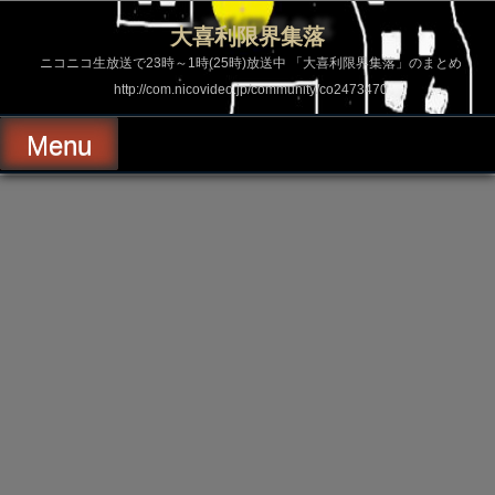
コ
ン
大喜利限界集落
テ
ン
ニコニコ生放送で23時～1時(25時)放送中 「大喜利限界集落」のまとめ
ツ
http://com.nicovideo.jp/community/co2473470
へ
ス
キ
Menu
ッ
プ