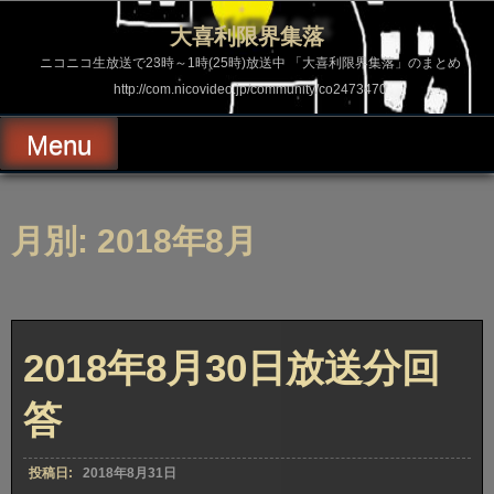
コ
ン
大喜利限界集落
テ
ン
ニコニコ生放送で23時～1時(25時)放送中 「大喜利限界集落」のまとめ
ツ
http://com.nicovideo.jp/community/co2473470
へ
ス
キ
Menu
ッ
プ
月別: 2018年8月
2018年8月30日放送分回
答
投稿日:
2018年8月31日