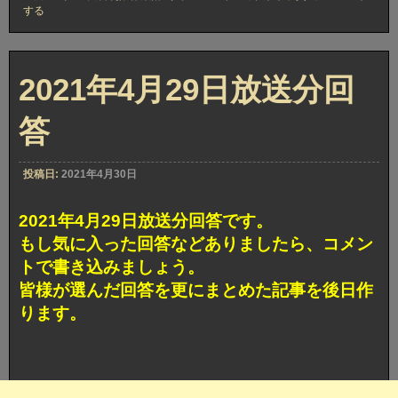
年
する
4
月
29
日
放
2021年4月29日放送分回
送
分
答
カ
ブ
ト
ボ
投稿日:
2021年4月30日
ケ
賞
獲
2021年4月29日放送分回答です。
得
もし気に入った回答などありましたら、コメン
回
答
トで書き込みましょう。
皆様が選んだ回答を更にまとめた記事を後日作
ります。