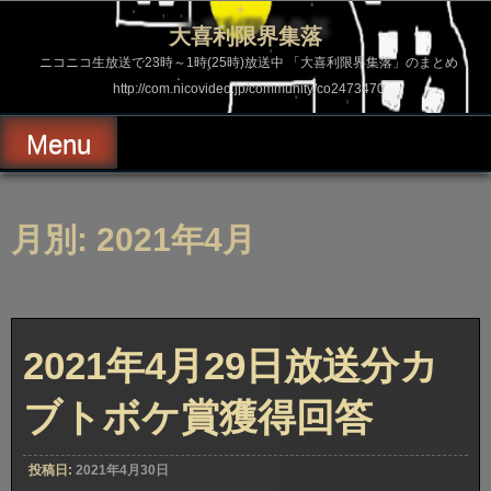
コ
ン
大喜利限界集落
テ
ン
ニコニコ生放送で23時～1時(25時)放送中 「大喜利限界集落」のまとめ
ツ
http://com.nicovideo.jp/community/co2473470
へ
ス
キ
Menu
ッ
プ
月別: 2021年4月
2021年4月29日放送分カ
ブトボケ賞獲得回答
投稿日:
2021年4月30日