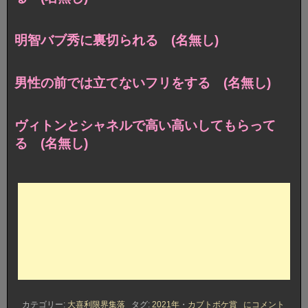
明智バブ秀に裏切られる (名無し)
男性の前では立てないフリをする (名無し)
ヴィトンとシャネルで高い高いしてもらって
る (名無し)
2021
カテゴリー:
大喜利限界集落
タグ:
2021年
・
カブトボケ賞
にコメント