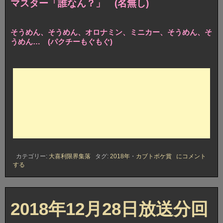
マスター「誰なん？」 (名無し)
そうめん、そうめん、オロナミン、ミニカー、そうめん、そ
うめん… (パクチーもぐもぐ)
2018
カテゴリー:
大喜利限界集落
タグ:
2018年
・
カブトボケ賞
にコメント
年
する
12
月
28
日
放
2018年12月28日放送分回
送
分