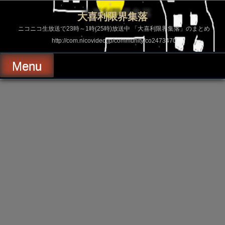
コ
ン
大喜利限界集落
テ
ン
ニコニコ生放送で23時～1時(25時)放送中 「大喜利限界集落」のまとめ
ツ
http://com.nicovideo.jp/community/co2473470
へ
ス
キ
Menu
ッ
プ