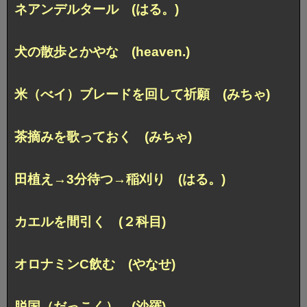
ネアンデルタール (はる。)
犬の散歩とかやな (heaven.)
米（べイ）ブレードを回して祈願 (みちゃ)
茶摘みを歌っておく (みちゃ)
田植え→3分待つ→稲刈り (はる。)
カエルを間引く (２科目)
オロナミンC飲む (やなせ)
脱国（だっこく） (沙羅)