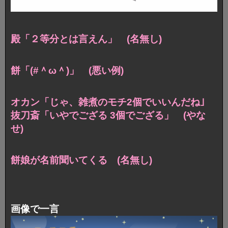
殿「２等分とは言えん」 (名無し)
餅「(#＾ω＾)」 (悪い例)
オカン「じゃ、雑煮のモチ2個でいいんだね｣
抜刀斎「いやでござる 3個でござる」 (やな
せ)
餅娘が名前聞いてくる (名無し)
画像で一言