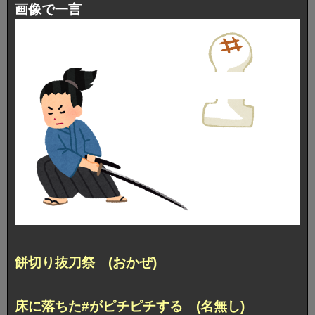
画像で一言
餅切り抜刀祭 (おかぜ)
床に落ちた#がピチピチする (名無し)