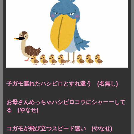
子ガモ連れたハシビロとすれ違う (名無し)
お母さんめっちゃハシビロコウにシャーーして
る (やなせ)
コガモが飛び立つスピード速い (やなせ)