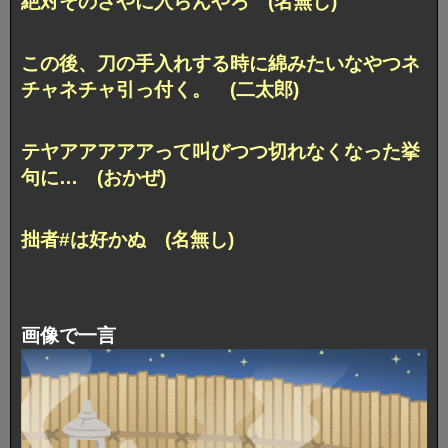
絶対そのさやに入らんやろ (名無し)
この後、刀の手入れする時に綿みたいなやつネ
チャネチャ引っ付く。 (二太郎)
テヤアアアアアって叫びつつ切れなくなった挙
句に… (おかぜ)
拙者#は好かぬ (名無し)
画像で一言