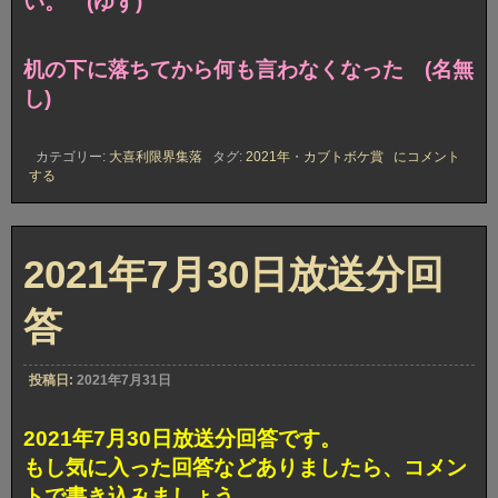
い。 (ゆず)
机の下に落ちてから何も言わなくなった (名無
し)
2021
カテゴリー:
大喜利限界集落
タグ:
2021年
・
カブトボケ賞
にコメント
年
する
7
月
30
日
放
2021年7月30日放送分回
送
分
答
カ
ブ
ト
ボ
投稿日:
2021年7月31日
ケ
賞
獲
2021年7月30日放送分回答です。
得
もし気に入った回答などありましたら、コメン
回
答
トで書き込みましょう。