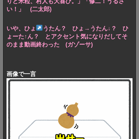
りと米粒、村人も大喜び。」「修二！うるさ
い！」 (二太郎)
いや、ひょ
うたん？ ひょ→うたん↓？ ひ
ょーた↑ん？ とアクセント気になりだしてそ
のまま動画終わった (ガゾーサ)
画像で一言