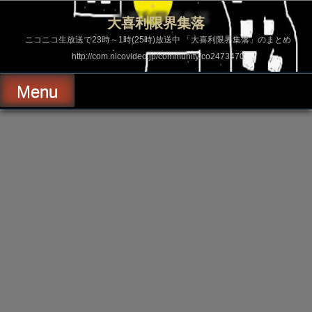
コ
ン
大喜利限界集落
テ
ン
ニコニコ生放送で23時～1時(25時)放送中 「大喜利限界集落」のまとめ
ツ
http://com.nicovideo.jp/community/co2473470
へ
ス
キ
Menu
ッ
プ