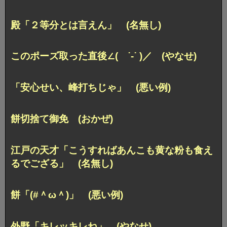
殿「２等分とは言えん」 (名無し)
このポーズ取った直後∠( ˙-˙ )／ (やなせ)
「安心せい、峰打ちじゃ」 (悪い例)
餅切捨て御免 (おかぜ)
江戸の天才「こうすればあんこも黄な粉も食え
るでござる」 (名無し)
餅「(#＾ω＾)」 (悪い例)
外野「キレッキレね」 (やなせ)