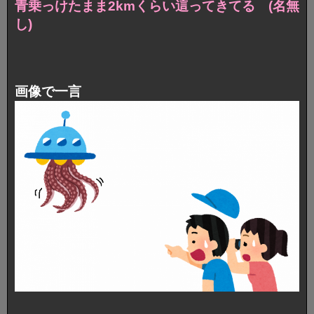
青乗っけたまま2kmくらい這ってきてる (名無
し)
画像で一言