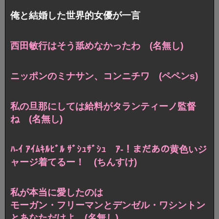
俺と結婚した世界的女優が一言
西田敏行はそう舐めなかったわ (名無し)
ニッポンのミナサン、コンニチワ (ペペンs)
私の旦那にしては給料がタランティーノ監督
ね (名無し)
ﾊ-ｲ ｱｲﾑｷﾙﾋﾞﾙ ｻﾞｼｭｻﾞｼｭ ｱ-！まだあの黄色いジ
ャージ着てるー！ (ちんすけ)
私が本当に愛したのは
モーガン・フリーマンとデンゼル・ワシントン
とあなただけよ (名無し)