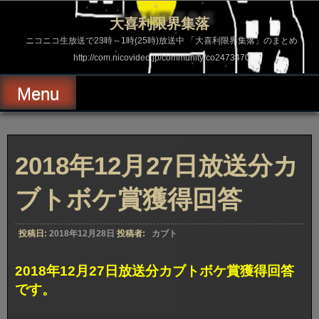
コ
ン
大喜利限界集落
テ
ン
ニコニコ生放送で23時～1時(25時)放送中 「大喜利限界集落」のまとめ
ツ
http://com.nicovideo.jp/community/co2473470
へ
ス
キ
Menu
ッ
プ
2018年12月27日放送分カ
ブトボケ賞獲得回答
投稿日:
2018年12月28日
投稿者:
カブト
2018年12月27日放送分カブトボケ賞獲得回答
です。