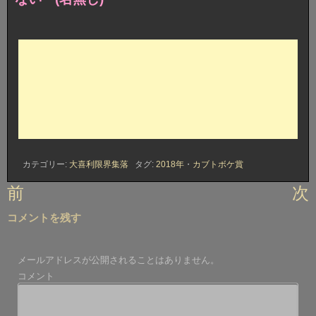
カテゴリー:
大喜利限界集落
タグ:
2018年
・
カブトボケ賞
投
前
次
稿
コメントを残す
ナ
ビ
メールアドレスが公開されることはありません。
ゲ
コメント
ー
シ