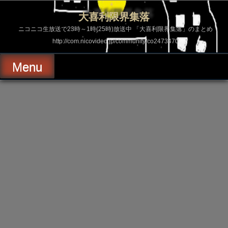
コ
ン
大喜利限界集落
テ
ン
ニコニコ生放送で23時～1時(25時)放送中 「大喜利限界集落」のまとめ
ツ
http://com.nicovideo.jp/community/co2473470
へ
ス
キ
Menu
ッ
プ