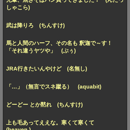
しゃこら)
武は降りろ (ちんすけ)
馬と人間のハーフ、その名も 釈迦で～す！
「それ違うヤツや」 (ぷぅ)
JRA行きたいんやけど (名無し)
「…」（無言でスネ蹴る） (aquabit)
どーどー とか黙れ (ちんすけ)
上も毛あってええな。寒くて寒くて
(heaven.)