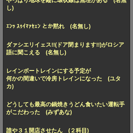
やっぱり地球を縦に環状線は無理がある (名無
し)
ｴﾝｯ ｽｩｲﾏｧｾｪﾝ とか黙れ (名無し)
ダァシエリイェス!!(ドア閉まります!!)がロシア
語に聞こえる (名無し)
レインボートレインにする予定が
何かの間違いで冷房トレインになった (ユタ
カ)
どうしても最高の鍋焼きうどん食いたい運転手
がこだわった (みずあな)
誰や３１開店させたん (２科目)