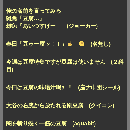
俺の名前を言ってみろ
雑魚「豆腐…」
雑魚「あいつすげー」 (ジョーカー)
春日「豆ゥー腐ッ！！」
→
(名無し)
今週は豆腐特集ですが豆腐は使いません (２科
目)
今日は豆腐の味噌汁喝ｯｰ！ (座ナ巾団シール)
大谷の右腕から放たれる剛豆腐 (クイコン)
闇を斬り裂く一筋の豆腐 (aquabit)