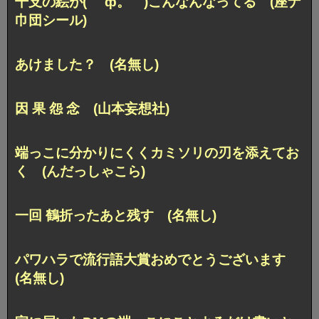
干支の絵が(´゜ф。｀)こんなんなってる (座ナ
巾団シール)
あけました？ (名無し)
因 果 怨 念 (山本妄想社)
端っこに分かりにくくカミソリの刃を添えてお
く (んだっしゃこら)
一回 鶴折ったあと残す (名無し)
パワハラで流行語大賞おめでとうございます
(名無し)