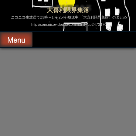
コ
ン
大喜利限界集落
テ
ン
ニコニコ生放送で23時～1時(25時)放送中 「大喜利限界集落」のまとめ
ツ
http://com.nicovideo.jp/community/co2473470
へ
ス
キ
Menu
ッ
プ