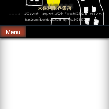
コ
ン
大喜利限界集落
テ
ン
ニコニコ生放送で23時～1時(25時)放送中 「大喜利限界集落」のまとめ
ツ
http://com.nicovideo.jp/community/co2473470
へ
ス
キ
Menu
ッ
プ