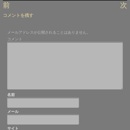
投
前
次
稿
コメントを残す
ナ
ビ
メールアドレスが公開されることはありません。
ゲ
コメント
ー
シ
ョ
ン
名前
メール
サイト