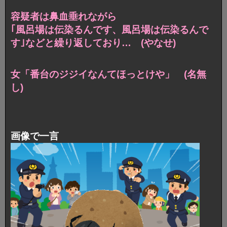
容疑者は鼻血垂れながら
｢風呂場は伝染るんです、風呂場は伝染るんで
す｣などと繰り返しており… (やなせ)
女「番台のジジイなんてほっとけや」 (名無
し)
画像で一言