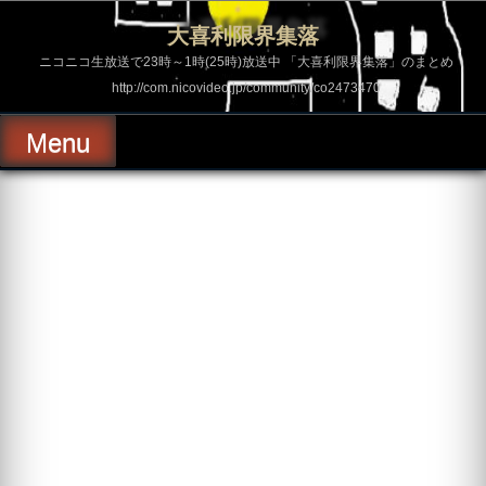
コ
ン
大喜利限界集落
テ
ン
ニコニコ生放送で23時～1時(25時)放送中 「大喜利限界集落」のまとめ
ツ
http://com.nicovideo.jp/community/co2473470
へ
ス
キ
Menu
ッ
プ