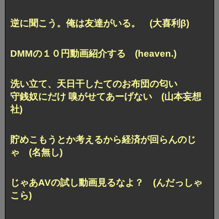
逆に聞こう。俺は友達がいる。 (大喜利β)
DMMの１０円動画紹介する (heaven.)
洗い立て、天日干したてのお布団の匂い
守銭奴にだけ 嗅がせてあーげない (山本妄想
社)
貯めこもうとか考えるから経済が回らんのじ
ゃ (名無し)
じゃあAVの試し動画見るなよ？ (んだっしゃ
こら)