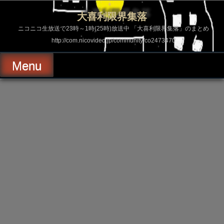
コ
ン
大喜利限界集落
テ
ン
ニコニコ生放送で23時～1時(25時)放送中 「大喜利限界集落」のまとめ
ツ
http://com.nicovideo.jp/community/co2473470
へ
ス
キ
Menu
ッ
プ