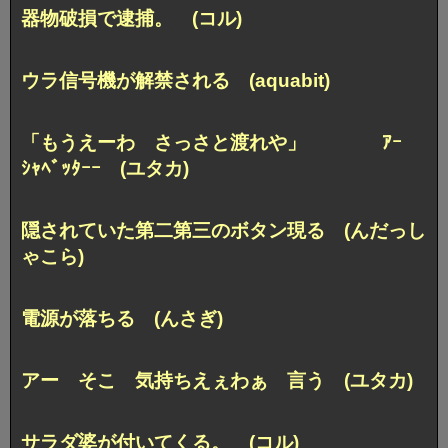
器物破損で逮捕。 (コル)
ウラ信号機が解禁される (aquabit)
「もうえーわ さっさと渡れや」 ｱｰ
ｼｬﾍﾞｯﾀｰｰ (ユタカ)
隠されていた第二第三のボタン現る (んだっし
ゃこら)
電源が落ちる (んさぎ)
アー そこ 気持ちえぇわぁ 言う (ユタカ)
サラダ婆が付いてくる。 (コル)