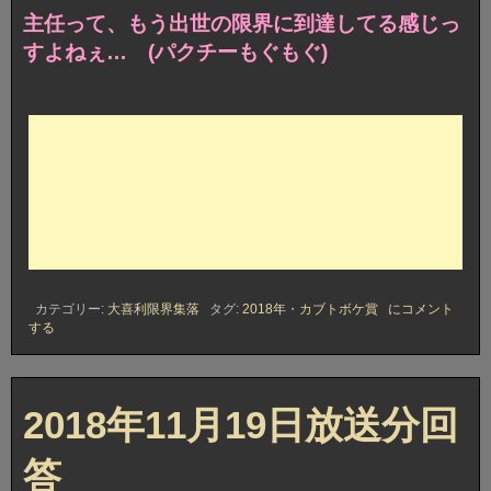
主任って、もう出世の限界に到達してる感じっ
すよねぇ… (パクチーもぐもぐ)
2018
カテゴリー:
大喜利限界集落
タグ:
2018年
・
カブトボケ賞
にコメント
年
する
11
月
19
日
放
2018年11月19日放送分回
送
分
答
カ
ブ