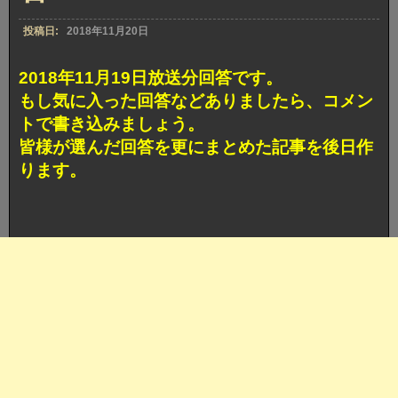
ト
ボ
投稿日:
2018年11月20日
ケ
賞
獲
2018年11月19日放送分回答です。
得
もし気に入った回答などありましたら、コメン
回
答
トで書き込みましょう。
皆様が選んだ回答を更にまとめた記事を後日作
ります。