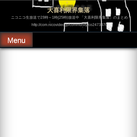
コ
ン
大喜利限界集落
テ
ン
ニコニコ生放送で23時～1時(25時)放送中 「大喜利限界集落」のまとめ
ツ
http://com.nicovideo.jp/community/co2473470
へ
ス
キ
Menu
ッ
プ