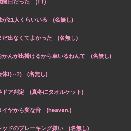
危険日だった (TT)
敵が21人くらいいる (名無し)
まだ出なくてよかった (名無し)
おかんが出掛けるから車いるねんて (名無し)
体!(···?) (名無し)
半ドア判定 (真冬にタオルケット)
タイヤから変な音 (heaven.)
レッドのブレーキング嫌い (名無し)