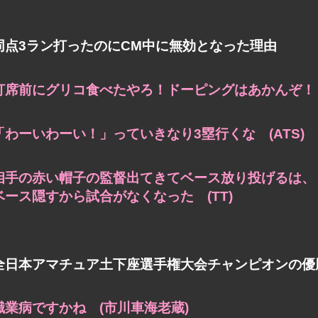
同点3ラン打ったのにCM中に無効となった理由
打席前にグリコ食べたやろ！ドーピングはあかんぞ！ (
「わーいわーい！」っていきなり3塁行くな (ATS)
相手の赤い帽子の監督出てきてベース放り投げるは、
ベース隠すから試合がなくなった (TT)
全日本アマチュア土下座選手権大会チャンピオンの優
職業病ですかね (市川車海老蔵)