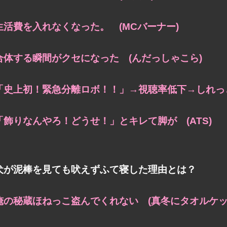
生活費を入れなくなった。 (MCバーナー)
合体する瞬間がクセになった (んだっしゃこら)
「史上初！緊急分離ロボ！！」→視聴率低下→しれっと
「飾りなんやろ！どうせ！」とキレて脚が (ATS)
犬が泥棒を見ても吠えずふて寝した理由とは？
俺の秘蔵ほねっこ盗んでくれない (真冬にタオルケッ