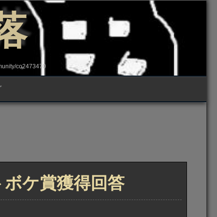
落
ity/co2473470
グ
ブトボケ賞獲得回答