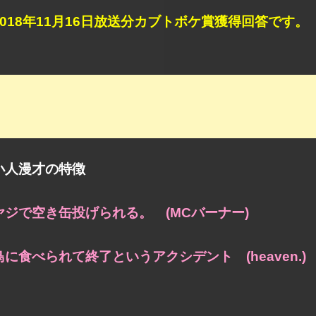
2018年11月16日放送分カブトボケ賞獲得回答です。
小人漫才の特徴
ヤジで空き缶投げられる。 (MCバーナー)
鳥に食べられて終了というアクシデント (heaven.)