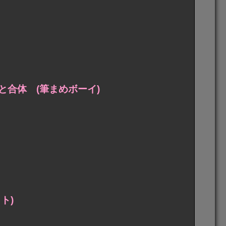
合体 (筆まめボーイ)
ト)