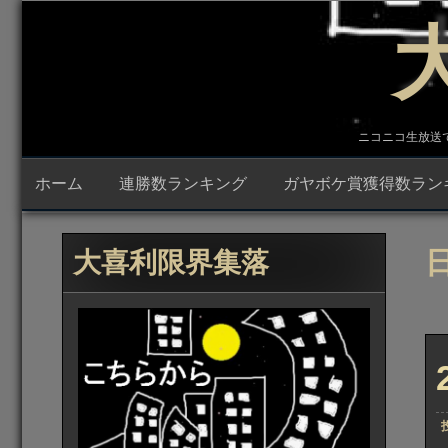
コ
ン
テ
ン
ツ
へ
ス
キ
ニコニコ生放送で23時
ッ
プ
ホーム
連勝数ランキング
ガヤボケ賞獲得数ラン
日
大喜利限界集落