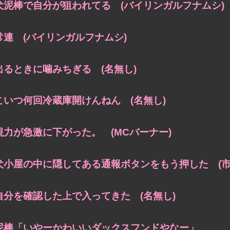
犬泥棒で自分が狙われてる (バイリンガルフナムシ)
常連 (バイリンガルフナムシ)
出るときに噛みちぎる (名無し)
こいつ何回冷蔵庫開けんねん (名無し)
視力が急激に下がった。 (MCバーナー)
犬小屋の中に隠してある通報ボタンをもう押した (市
自分を確認した上で入ってきた (名無し)
泥棒「いやーかわいいダックスフンドやなー」