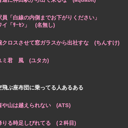
駅員「白線の内側までお下がりください」
ワイ「ｻｰｾﾝ」 (名無し)
腕クロスさせて窓ガラスから出社すな (ちんすけ)
ユミ君 風 (ユタカ)
空飛ぶ座布団に乗ってる人あるある
森や山は越えられない (ATS)
降りる時足しびれてる (２科目)