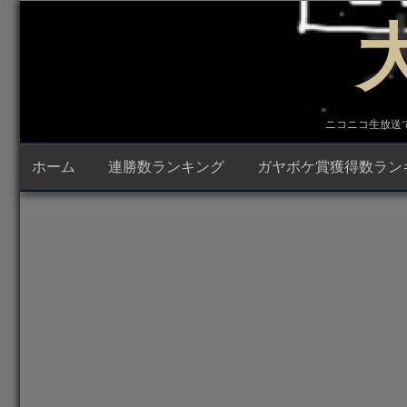
コ
ン
テ
ン
ツ
へ
ス
キ
ニコニコ生放送で23時
ッ
プ
ホーム
連勝数ランキング
ガヤボケ賞獲得数ラン