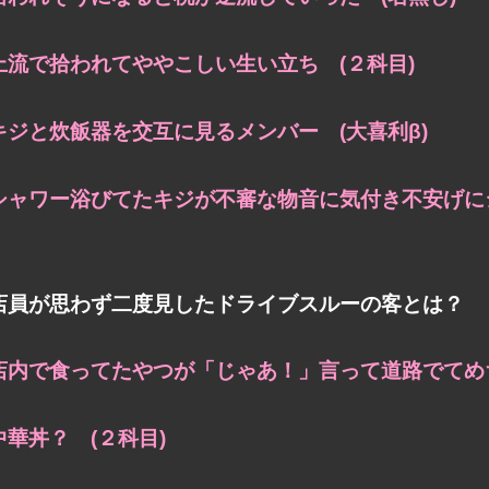
上流で拾われてややこしい生い立ち (２科目)
キジと炊飯器を交互に見るメンバー (大喜利β)
シャワー浴びてたキジが不審な物音に気付き不安げにジ
店員が思わず二度見したドライブスルーの客とは？
店内で食ってたやつが「じゃあ！」言って道路でてめち
中華丼？ (２科目)