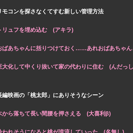
リモコンを探さなくてすむ新しい管理方法
トリュフを埋め込む (アキラ)
おばあちゃんに括りつけておく……あれおばあちゃんど
巨大化して中くり抜いて家の代わりに住む (んだっし
長編映画の「桃太郎」にありそうなシーン
木から落ちて長い間腰を押さえる (大喜利β)
拾われそうになると桃が逆流していった (名無し)