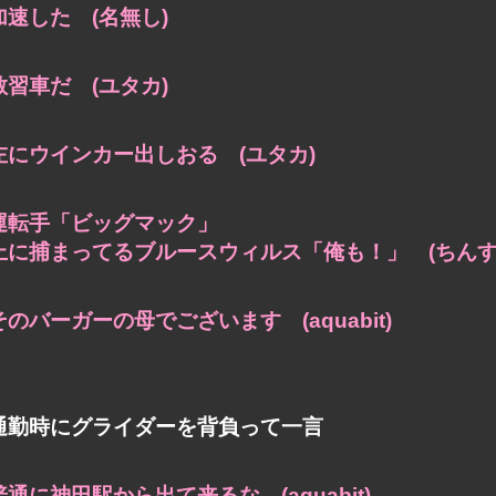
加速した (名無し)
教習車だ (ユタカ)
左にウインカー出しおる (ユタカ)
運転手「ビッグマック」
上に捕まってるブルースウィルス「俺も！」 (ちんす
そのバーガーの母でございます (aquabit)
通勤時にグライダーを背負って一言
普通に神田駅から出て来るな (aquabit)