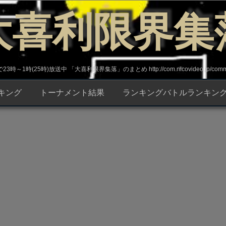
大喜利限界集
～1時(25時)放送中 「大喜利限界集落」のまとめ http://com.nicovideo.jp/commun
キング
トーナメント結果
ランキングバトルランキン