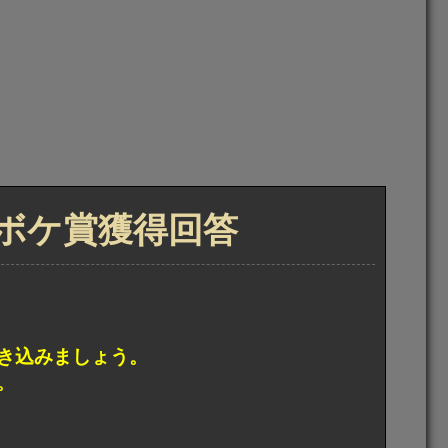
トボケ賞獲得回答
き込みましょう。
。