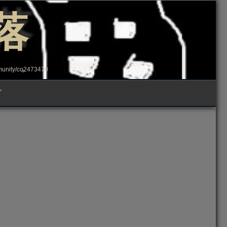
落
ity/co2473470
グ