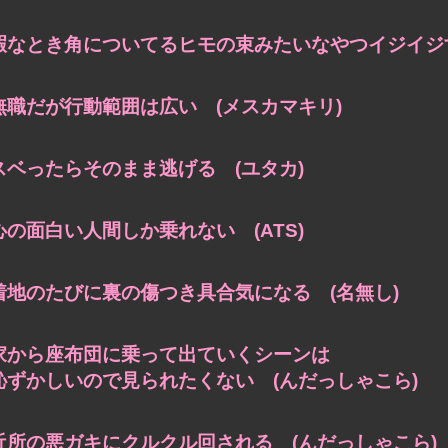
暇なとき角についてるヒモの束みたいなやつイジイジす
無職だが行動範囲は広い (メスカマキリ)
スベったらそのまま逃げる (ユタカ)
心の面白い人間しか乗れない (ATS)
着地のたびに裏の傷つき具合気になる (名無し)
家から座布団に乗って出ていくシーンは
恥ずかしいので見られたくない (んだっしゃこら)
近所の悪ガキにクルクル回される (んだっしゃこら)