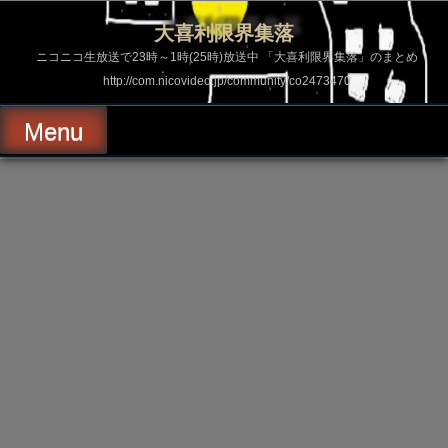
コ
ン
大喜利限界集落
テ
ン
ニコニコ生放送で23時～1時(25時)放送中 「大喜利限界集落」のまとめ
ツ
http://com.nicovideo.jp/community/co2473470
へ
ス
キ
Menu
ッ
プ