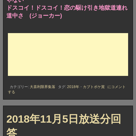
ドスコイ！ドスコイ！恋の駆け引き地獄道連れ
道中さ (ジョーカー)
2018
カテゴリー:
大喜利限界集落
タグ:
2018年
・
カブトボケ賞
にコメント
年
する
11
月
5
日
放
2018年11月5日放送分回
送
分
答
カ
ブ