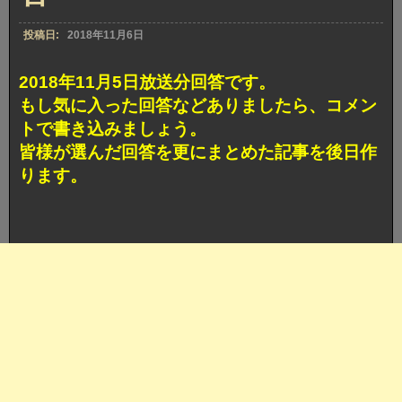
ト
ボ
投稿日:
2018年11月6日
ケ
賞
獲
2018年11月5日放送分回答です。
得
もし気に入った回答などありましたら、コメン
回
答
トで書き込みましょう。
皆様が選んだ回答を更にまとめた記事を後日作
ります。