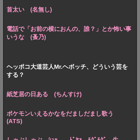
首太い (名無し)
電話で「お前の横におんの、誰？」とか怖い事
いうな (蚤乃)
ヘッポコ大道芸人Mr.ヘボッチ、どういう芸を
する？
紙芝居の日ある (ちんすけ)
ポケモンいえるかなをだましだまし歌う
(ATS)
しゃぶしゃぶ ｼｭｯ ﾄﾞﾔｧ ﾓｸﾞﾓｸﾞ 生