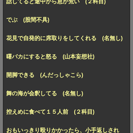
話してると途中から息が荒い (２科目)
でぶ (股間不具)
花見で自発的に席取りをしてくれる (名無し)
曙バカにすると怒る (山本妄想社)
開脚できる (んだっしゃこら)
舞の海が会釈してる (名無し)
控えめに食べて１５人前 (２科目)
おもいっきり殴りかかったら、小手返しされ