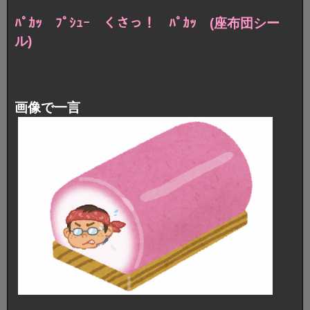
ﾊﾟｶｯ ﾌﾟｼｭｰ くさっ！ ﾊﾟｶｯ (座布団シー
ル)
画像で一言