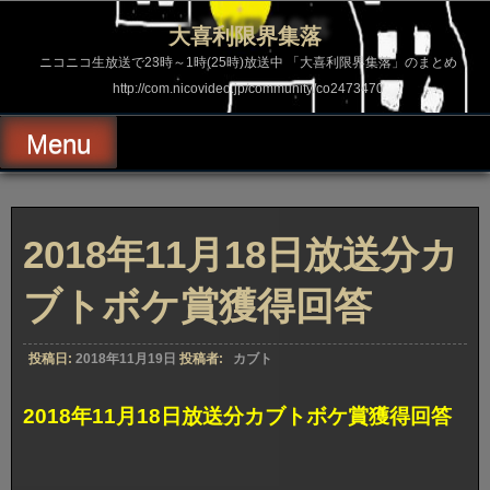
コ
ン
大喜利限界集落
テ
ン
ニコニコ生放送で23時～1時(25時)放送中 「大喜利限界集落」のまとめ
ツ
http://com.nicovideo.jp/community/co2473470
へ
ス
キ
Menu
ッ
プ
2018年11月18日放送分カ
ブトボケ賞獲得回答
投稿日:
2018年11月19日
投稿者:
カブト
2018年11月18日放送分カブトボケ賞獲得回答