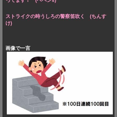
ってます！ (ペペンs)
ストライクの時うしろの警察笛吹く (ちんす
け)
画像で一言