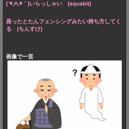
(´◉◞⊖◟◉｀)いらっしゃい (aquabit)
座ったとたんフェンシングみたい持ち方してく
る (ちんすけ)
画像で一言