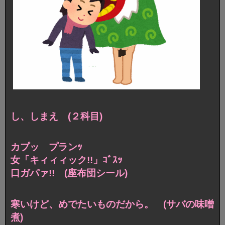
し、しまえ (２科目)
カプッ プランｯ
女「キィィィック!!」ｺﾞｽｯ
口ガパァ!! (座布団シール)
寒いけど、めでたいものだから。 (サバの味噌
煮)