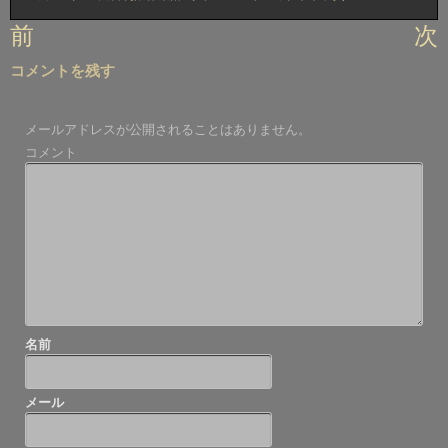
投
前
次
稿
コメントを残す
ナ
ビ
メールアドレスが公開されることはありません。
ゲ
コメント
ー
シ
ョ
ン
名前
メール