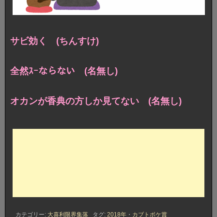
サビ効く (ちんすけ)
全然ｽｰならない (名無し)
オカンが香典の方しか見てない (名無し)
カテゴリー:
大喜利限界集落
タグ:
2018年
・
カブトボケ賞