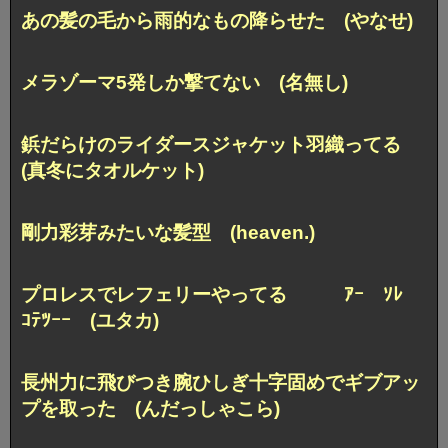
あの髪の毛から雨的なもの降らせた (やなせ)
メラゾーマ5発しか撃てない (名無し)
鋲だらけのライダースジャケット羽織ってる
(真冬にタオルケット)
剛力彩芽みたいな髪型 (heaven.)
プロレスでレフェリーやってる ｱｰ ｿﾚ
ｺﾃﾂｰｰ (ユタカ)
長州力に飛びつき腕ひしぎ十字固めでギブアッ
プを取った (んだっしゃこら)