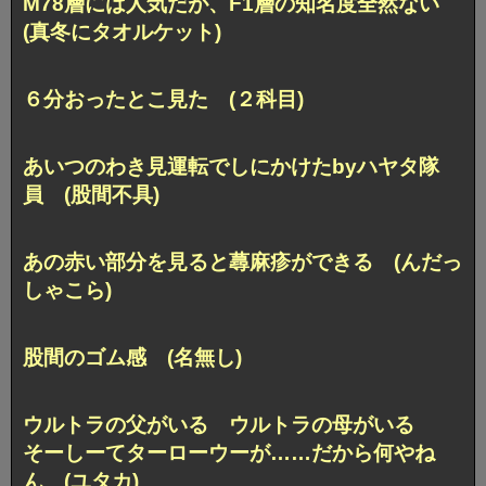
M78層には人気だが、F1層の知名度全然ない
(真冬にタオルケット)
６分おったとこ見た (２科目)
あいつのわき見運転でしにかけたbyハヤタ隊
員 (股間不具)
あの赤い部分を見ると蕁麻疹ができる (んだっ
しゃこら)
股間のゴム感 (名無し)
ウルトラの父がいる ウルトラの母がいる
そーしーてターローウーが……だから何やね
ん (ユタカ)