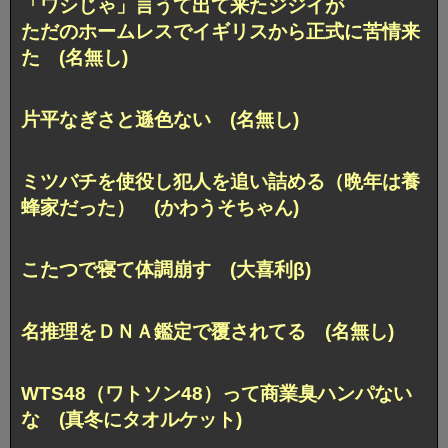
「ワシじゃ」言うて出て来たジジイが
ただのホームレスでイギリスから正式に苦情来
た (名無し)
片平なぎさと遜色ない (名無し)
ミツバチを使役し犯人を追い詰める（晩年は養
蜂家だった） (かわうそちゃん)
こたつで寝て体調崩す (大喜利β)
名推理をＤＮＡ鑑定で覆されてる (名無し)
WTS48（ワトソン48）って商業臭ハンパない
な (真冬にタオルケット)