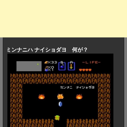
ミンナニハ ナイショダヨ 何が？