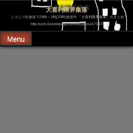
コ
ン
大喜利限界集落
テ
ン
ニコニコ生放送で23時～1時(25時)放送中 「大喜利限界集落」のまとめ
ツ
http://com.nicovideo.jp/community/co2473470
へ
ス
キ
Menu
ッ
プ