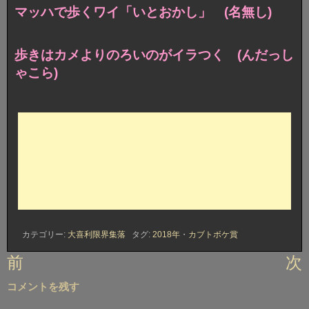
マッハで歩くワイ「いとおかし」 (名無し)
歩きはカメよりのろいのがイラつく (んだっし
ゃこら)
カテゴリー:
大喜利限界集落
タグ:
2018年
・
カブトボケ賞
投
前
次
稿
コメントを残す
ナ