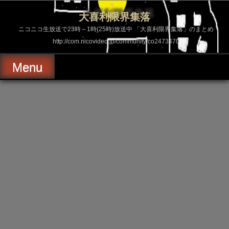
コ
ン
大喜利限界集落
テ
ン
ニコニコ生放送で23時～1時(25時)放送中 「大喜利限界集落」のまとめ
ツ
http://com.nicovideo.jp/community/co2473470
へ
ス
キ
Menu
ッ
プ