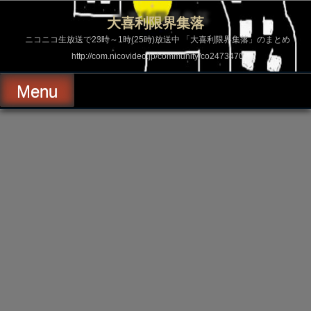
コ
ン
大喜利限界集落
テ
ン
ニコニコ生放送で23時～1時(25時)放送中 「大喜利限界集落」のまとめ
ツ
http://com.nicovideo.jp/community/co2473470
へ
ス
キ
Menu
ッ
プ