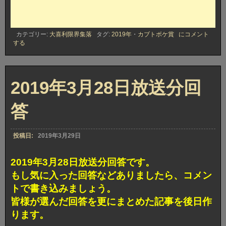
2019
カテゴリー:
大喜利限界集落
タグ:
2019年
・
カブトボケ賞
にコメント
年
する
3
月
28
日
放
2019年3月28日放送分回
送
分
答
カ
ブ
ト
ボ
投稿日:
2019年3月29日
ケ
賞
獲
2019年3月28日放送分回答です。
得
もし気に入った回答などありましたら、コメン
回
答
トで書き込みましょう。
皆様が選んだ回答を更にまとめた記事を後日作
ります。