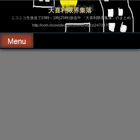
コ
ン
大喜利限界集落
テ
ン
ニコニコ生放送で23時～1時(25時)放送中 「大喜利限界集落」のまとめ
ツ
http://com.nicovideo.jp/community/co2473470
へ
ス
キ
Menu
ッ
プ