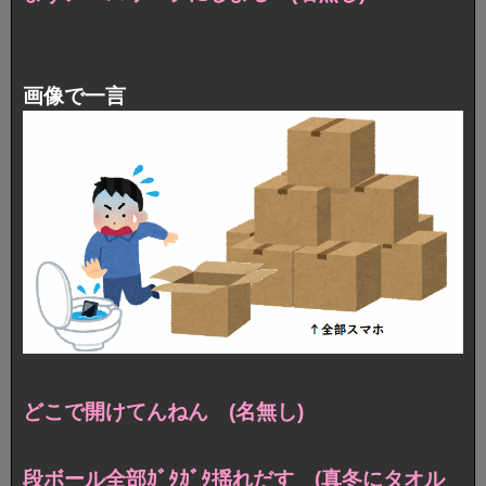
画像で一言
どこで開けてんねん (名無し)
段ボール全部ｶﾞﾀｶﾞﾀ揺れだす (真冬にタオル