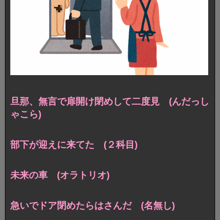
旦那、無言で扉開け閉めして二度見 (んだっし
ゃこら)
部下が迎えに来てた (２科目)
未来の車 (オラトリオ)
急いでドア閉めたらはさんだ (名無し)