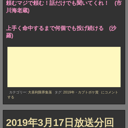
頼むマジで頼む！話だけでも聞いてくれ！ (市
川海老蔵)
上手く命中するまで何個でも投げ続ける (沙
羅)
2019
カテゴリー:
大喜利限界集落
タグ:
2019年
・
カブトボケ賞
にコメント
年
する
3
月
17
日
放
2019年3月17日放送分回
送