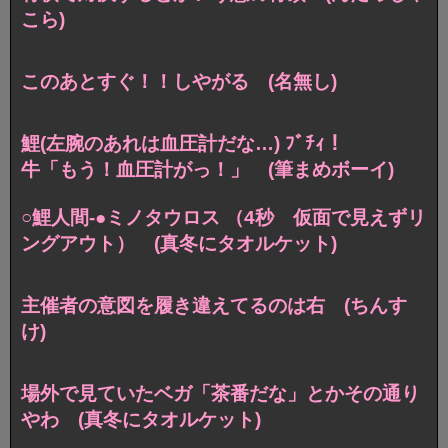
こら)
このあとすぐ！！しやがる (名無し)
鯉(左腕のあれは血圧計だな…) ﾌﾞﾁｨ！
牛「もう！血圧計がっ！」 (筆まめボーイ)
○鯉人間-●ミノタウロス （4秒 仮面で見えずリ
ングアウト） (真冬にタオルケット)
主催者の意図を履き違えてるのは右 (ちんす
け)
場外で見ていたベガ「茶番だな」とかその通り
やわ (真冬にタオルケット)