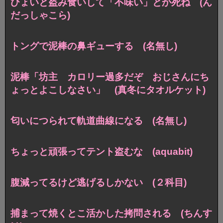
ひょいと盗み食いして「不味い」とか死ね (ん
だっしゃこら)
トングで泥棒の鼻ギューする (名無し)
泥棒「坊主 カロリー過多だぞ おじさんにち
ょっとよこしなさい」 (真冬にタオルケット)
匂いにつられて軌道曲線になる (名無し)
ちょっと頑張ってテント盗むな (aquabit)
腹減ってるけど逃げるしかない (２科目)
捕まって焼くとこ活かした拷問される (ちんす