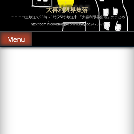
コ
ン
大喜利限界集落
テ
ン
ニコニコ生放送で23時～1時(25時)放送中 「大喜利限界集落」のまとめ
ツ
http://com.nicovideo.jp/community/co2473470
へ
ス
キ
Menu
ッ
プ