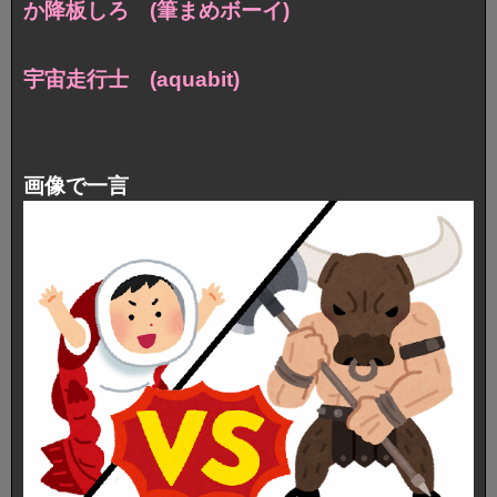
か降板しろ (筆まめボーイ)
宇宙走行士 (aquabit)
画像で一言