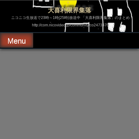
コ
ン
大喜利限界集落
テ
ン
ニコニコ生放送で23時～1時(25時)放送中 「大喜利限界集落」のまとめ
ツ
http://com.nicovideo.jp/community/co2473470
へ
ス
キ
Menu
ッ
プ