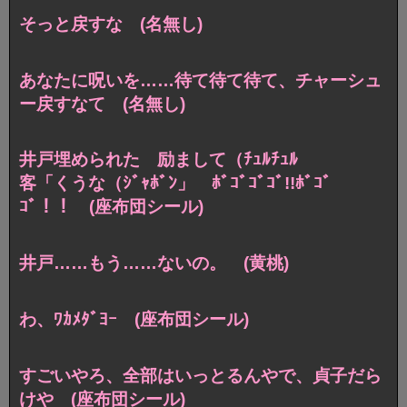
そっと戻すな (名無し)
あなたに呪いを……待て待て待て、チャーシュ
ー戻すなて (名無し)
井戸埋められた 励まして（ﾁｭﾙﾁｭﾙ
客「くうな（ｼﾞｬﾎﾞﾝ」 ﾎﾞｺﾞｺﾞｺﾞ!!ﾎﾞｺﾞ
ｺﾞ！！ (座布団シール)
井戸……もう……ないの。 (黄桃)
わ、ﾜｶﾒﾀﾞﾖｰ (座布団シール)
すごいやろ、全部はいっとるんやで、貞子だら
けや (座布団シール)