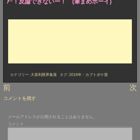
ｱｰ！反論できないー！ (筆まめボーイ)
カテゴリー:
大喜利限界集落
タグ:
2018年
・
カブトボケ賞
投
前
次
稿
コメントを残す
ナ
ビ
メールアドレスが公開されることはありません。
ゲ
コメント
ー
シ