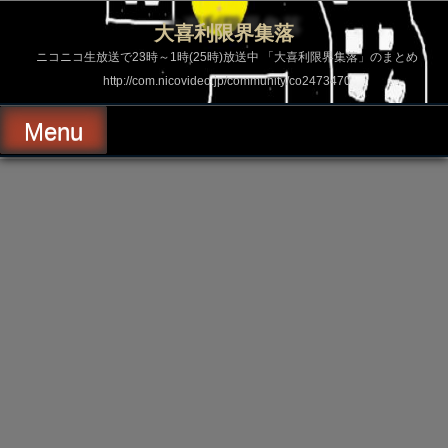
コ
ン
大喜利限界集落
テ
ン
ニコニコ生放送で23時～1時(25時)放送中 「大喜利限界集落」のまとめ
ツ
http://com.nicovideo.jp/community/co2473470
へ
ス
キ
Menu
ッ
プ