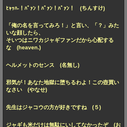
ﾋｬｯﾊ-！ﾊﾟｧﾝ！ﾊﾟｧﾝ！ﾊﾟｧﾝ！ (ちんすけ)
「俺の名を言ってみろ！」と言い、「？」みた
いな顔したら、
そいつはニワカジャギファンだから心配する
な (heaven.)
ヘルメットのセンス (名無し)
邪気が！あなた地獄に堕ちるわよ！この壺買い
なさい (やなせ)
先生はジャコウの方が好きですね (５)
ジャギも米だけは無駄にいしてなかったぞ (お