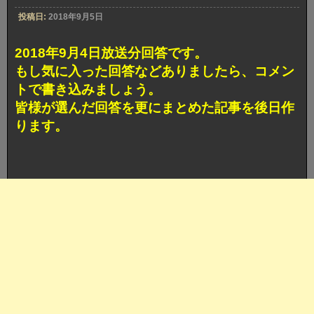
カ
投稿日:
2018年9月5日
ブ
ト
ボ
2018年9月4日放送分回答です。
ケ
賞
もし気に入った回答などありましたら、コメン
獲
トで書き込みましょう。
得
回
皆様が選んだ回答を更にまとめた記事を後日作
答
ります。