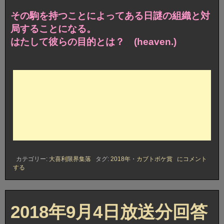
その駒を持つことによってある日謎の組織と対
局することになる。
はたして彼らの目的とは？ (heaven.)
2018
カテゴリー:
大喜利限界集落
タグ:
2018年
・
カブトボケ賞
にコメント
年
する
9
月
4
日
放
2018年9月4日放送分回答
送
分