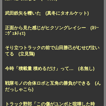
武田鉄矢を轢いた (真冬にタオルケット)
正面から見た感じがヒクソングレイシー (ｶｼｰ
ﾆｳﾞｪﾙﾃｨｴ)
そり立つトラックの前で山田勝己がむせび泣い
てる (立見鶏)
今時「積載量 積めるだけ」って… (名無し)
戦隊モノの合体ロボと互角の勝負ができる (ん
だっしゃこら)
トラック野郎「この傷がユンボと喧嘩した時