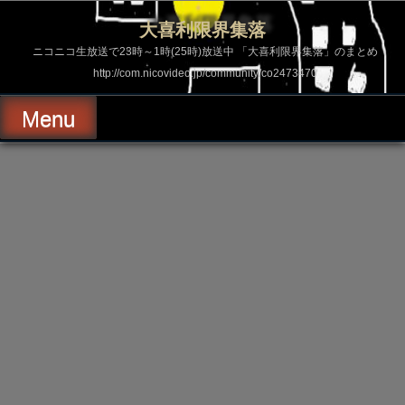
コ
ン
大喜利限界集落
テ
ン
ニコニコ生放送で23時～1時(25時)放送中 「大喜利限界集落」のまとめ
ツ
http://com.nicovideo.jp/community/co2473470
へ
ス
キ
Menu
ッ
プ