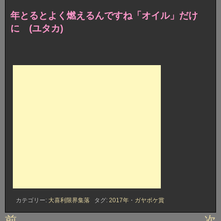
年とるとよく燃えるんですね
「オイル」だけ
に (ユタカ)
カテゴリー:
大喜利限界集落
タグ:
2017年
・
ガヤボケ賞
投
前
次