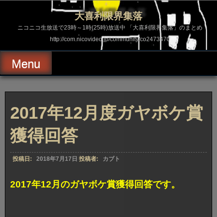
コ
ン
大喜利限界集落
テ
ン
ニコニコ生放送で23時～1時(25時)放送中 「大喜利限界集落」のまとめ
ツ
http://com.nicovideo.jp/community/co2473470
へ
ス
キ
Menu
ッ
プ
2017年12月度ガヤボケ賞
獲得回答
投稿日:
2018年7月17日
投稿者:
カブト
2017年12月のガヤボケ賞獲得回答です。