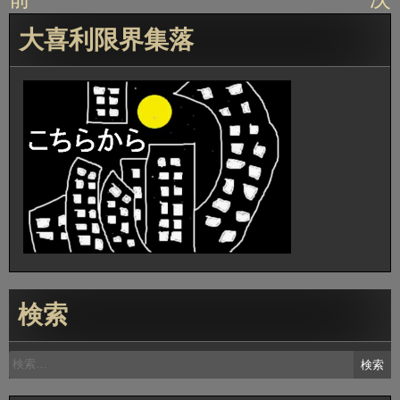
稿
大喜利限界集落
ナ
ビ
ゲ
ー
シ
ョ
ン
検索
検
索: