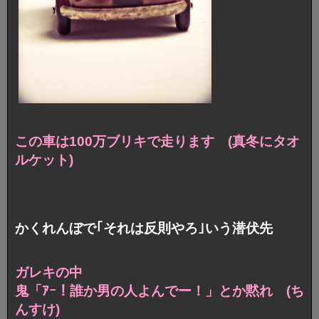
この車は100万ブリキで走ります
(真冬にタオ
ルケット)
かくれんぼで｢それは反則やろ｣いう潜伏先
ガレキの中
鬼「ｱｰ！誰か男の人よんでー！」とか黙れ (ち
んすけ)