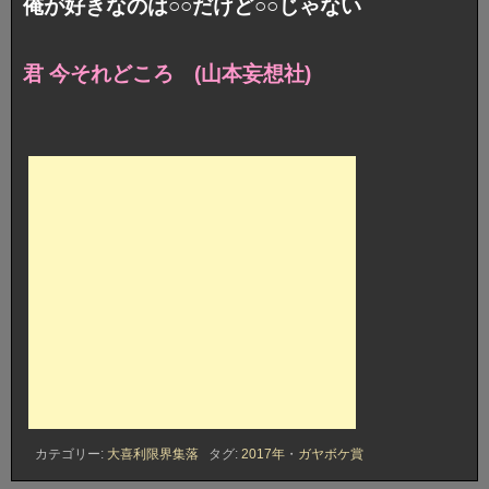
俺が好きなのは○○だけど○○じゃない
君 今それどころ (山本妄想社)
カテゴリー:
大喜利限界集落
タグ:
2017年
・
ガヤボケ賞