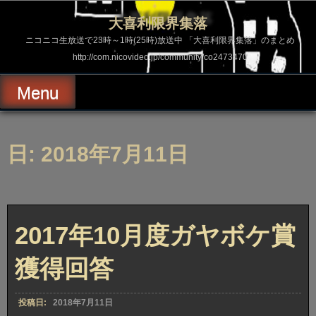
コ
ン
大喜利限界集落
テ
ン
ニコニコ生放送で23時～1時(25時)放送中 「大喜利限界集落」のまとめ
ツ
http://com.nicovideo.jp/community/co2473470
へ
ス
キ
Menu
ッ
プ
日: 2018年7月11日
2017年10月度ガヤボケ賞
獲得回答
投稿日:
2018年7月11日