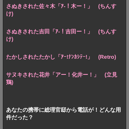
さぬきされた佐々木「ｱ-！木ー！」 (ちんす
け)
さぬきされた吉田「ｱ-！吉田ー！」 (ちんす
け)
たかしされたたかし「ｱｰ!ﾅﾝｶｼﾃｰ!」 (Retro)
サヌキされた花井「アー！化井ー！」 (立見
鶏)
あなたの携帯に総理官邸から電話が！どんな用
件だった？