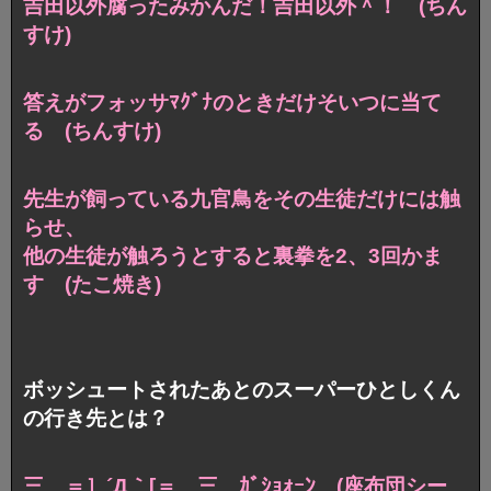
吉田以外腐ったみかんだ！吉田以外＾！ (ちん
すけ)
答えがフォッサﾏｸﾞﾅのときだけそいつに当て
る (ちんすけ)
先生が飼っている九官鳥をその生徒だけには触
らせ、
他の生徒が触ろうとすると裏拳を2、3回かま
す (たこ焼き)
ボッシュートされたあとのスーパーひとしくん
の行き先とは？
三 ＝］´Д｀[＝ 三 ｶﾞｼｮｫｰﾝ (座布団シー