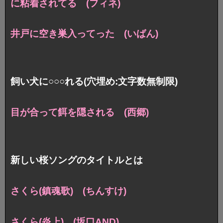
に粘着されてる (フィネ)
井戸に空き巣入ってった (いばん)
飼い犬に○○○れる(穴埋め:文字数無制限)
目が合って餌を隠される (西郷)
新しい桜ソングのタイトルとは
さくら(鎮魂歌) (ちんすけ)
さくら(炎上) (坂口AND)