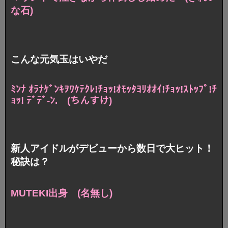
な石)
こんな元気玉はいやだ
ﾐﾝﾅ ｵﾗﾅｹﾞﾝｷｦﾜｹﾃｸﾚ!ﾁｮｯ!ｵﾓｯﾀﾖﾘｵｵｲ!ﾁｮｯ!ｽﾄｯﾌﾟ!ﾁ
ｮｯ! ﾃﾞﾃﾞ-ﾝ.
(ちんすけ)
新人アイドルがデビューから数日で大ヒット！
秘訣は？
MUTEKI出身 (名無し)