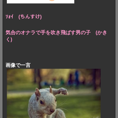
ｿｫｲ (ちんすけ)
気合のオナラで手を吹き飛ばす男の子 (かき
く)
画像で一言