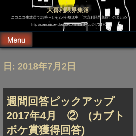
コ
ン
大喜利限界集落
テ
ン
ニコニコ生放送で23時～1時(25時)放送中 「大喜利限界集落」のまとめ
ツ
http://com.nicovideo.jp/community/co2473470
へ
ス
キ
Menu
ッ
プ
日: 2018年7月2日
週間回答ピックアップ
2017年4月 ② (カブト
ボケ賞獲得回答)