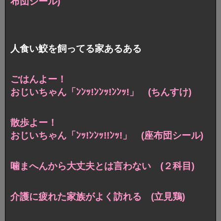
布団シール)
人食い鮫を飼ってる家あるある
ごはんよー！
おじいちゃん「ﾝﾝｯ!ﾝﾝｯ!ﾝﾝｯ!」 (ちんすけ)
散歩よー！
おじいちゃん「ﾝｯ!ﾝﾝｯ!!ﾝｯ!」 (座布団シール)
噛まへんから大丈夫とは言わない (２科目)
介護に疲れた家族がよく訪れる (立見鶏)