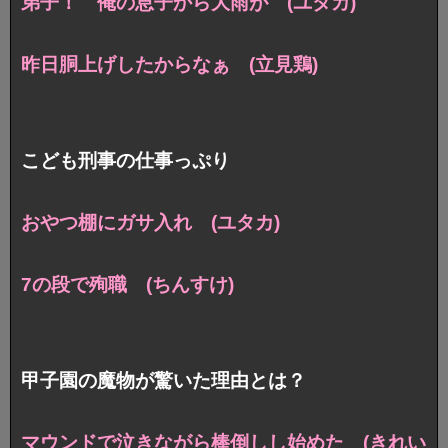
弟子！ 俺の息子から大雨が (ユタカ)
昨日胴上げしたからなぁ (立見鶏)
こども刑事の仕事っぷり
おやつ棚にガサ入れ (ユタカ)
7の段で殉職 (ちんすけ)
甲子園の魔物が驚いた理由とは？
マウンドで泣きながら棒倒しし始めた (きれい