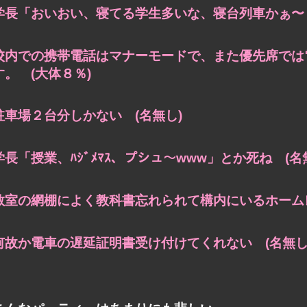
学長「おいおい、寝てる学生多いな、寝台列車かぁ〜？
校内での携帯電話はマナーモードで、また優先席では
す。 (大体８％)
駐車場２台分しかない (名無し)
学長「授業、ﾊｼﾞﾒﾏｽ、プシュ〜www」とか死ね (名
教室の網棚によく教科書忘れられて構内にいるホームレ
何故か電車の遅延証明書受け付けてくれない (名無し