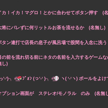
イカ！イカ！マグロ！とかに合わせてボタン押す (名
大将にバレずに何リットルお茶を流せるか (名無し)
ボタン連打で店長の息子が風呂場で股間を入念に洗うミ
目の前を流れ切る前にネタの名前を入力するゲームな
無し)
っ’-‘)╮ =͟͟͞͞
ﾌﾞｫﾝ (っ’-‘ )╮ =͟͟͞͞
ヽ( ‘-‘ヽ) ボールを
オプション画面が ステレオ/モノラル のみ (名無し