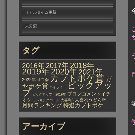
リアルタイム更新
未分類
タグ
2018年
2017年
2016年
2019年
2020年
2021年
カブトボケ賞
ガ
2022年
オフ会
ピックアッ
ヤボケ賞
ハイライト
プ
ブログコメントイチ
ピックアップ 2019年
オシ
大喜利うどん杯
大喜利β
ランキングバトル
月間ランキング
特選カブトボケ
アーカイブ