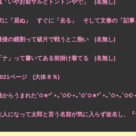
鬼「いやお前サルとトントンやで」 (名無し)
家に「居ぬ」 すぐに「去る」 そして文春の「記事」
最後の鏡割って破片で戦うとこ熱い (名無し)
「ナ」って書いてある前掛け着てる (名無し)
6021ページ (大体８％)
桃からうまれた˚✩∗*ﾟ⋆｡˚✩☪︎⋆｡˚✩˚✩∗*ﾟ⋆｡˚✩⋆｡˚✩
大人になって太郎と言う名前が気に入らず改名し、『