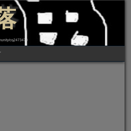
落
ity/co2473470
グ