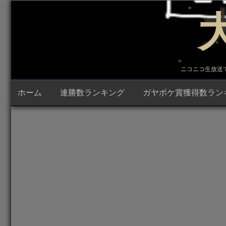
コ
ン
テ
ン
ツ
へ
ス
キ
ニコニコ生放送で23時
ッ
プ
ホーム
連勝数ランキング
ガヤボケ賞獲得数ラン