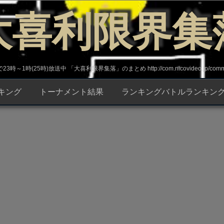
大喜利限界集
～1時(25時)放送中 「大喜利限界集落」のまとめ http://com.nicovideo.jp/commun
キング
トーナメント結果
ランキングバトルランキン