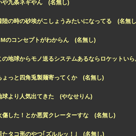
いや九条ネギやん (名無し)
着陸の時の砂埃がこしょうみたいになってる (名無し
CMのコンセプトがわからん (名無し)
この地球からモノ送るシステムあるならロケットいらん
ちょっと四角兎製麺寄ってくか (名無し)
地球より人気出てきた (やなせりん)
火傷した！とか悪質クレーターすな (名無し)
居たタコ形のやつ｢ズルルッ！｣ (名無し)