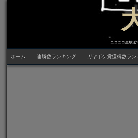
コ
ン
テ
ン
ツ
へ
ス
キ
ニコニコ生放送で23時
ッ
プ
ホーム
連勝数ランキング
ガヤボケ賞獲得数ラン