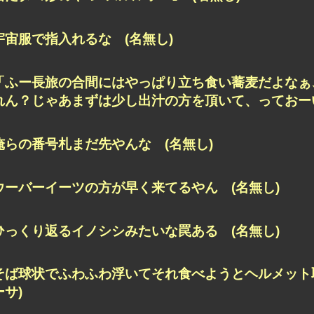
宇宙服で指入れるな (名無し)
「ふー長旅の合間にはやっぱり立ち食い蕎麦だよなぁ
れん？じゃあまずは少し出汁の方を頂いて、っておーい
俺らの番号札まだ先やんな (名無し)
ウーバーイーツの方が早く来てるやん (名無し)
ひっくり返るイノシシみたいな罠ある (名無し)
そば球状でふわふわ浮いてそれ食べようとヘルメット
ーサ)