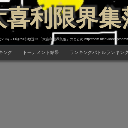
大喜利限界集
～1時(25時)放送中 「大喜利限界集落」のまとめ http://com.nicovideo.jp/commun
キング
トーナメント結果
ランキングバトルランキン