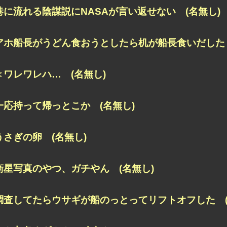
巷に流れる陰謀説にNASAが言い返せない (名無し)
アホ船長がうどん食おうとしたら机が船長食いだした 
＜ワレワレハ… (名無し)
一応持って帰っとこか (名無し)
うさぎの卵 (名無し)
衛星写真のやつ、ガチやん (名無し)
調査してたらウサギが船のっとってリフトオフした (