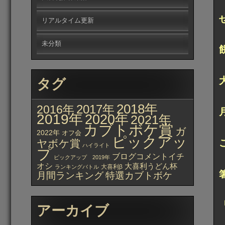
リアルタイム更新
未分類
タグ
2018年
2017年
2016年
2019年
2020年
2021年
カブトボケ賞
ガ
2022年
オフ会
ピックアッ
ヤボケ賞
ハイライト
プ
ブログコメントイチ
ピックアップ 2019年
オシ
大喜利うどん杯
大喜利β
ランキングバトル
月間ランキング
特選カブトボケ
アーカイブ