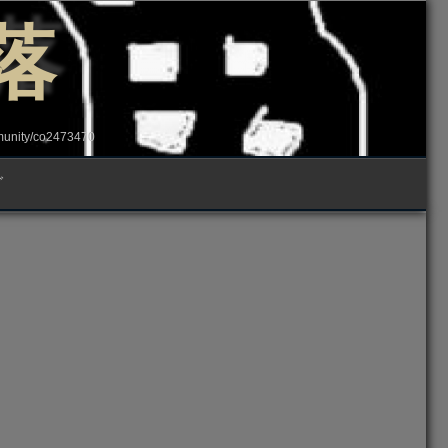
落
ity/co2473470
グ