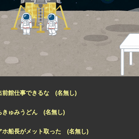
出前館仕事できるな (名無し)
ちきゅみうどん (名無し)
アホ船長がメット取った (名無し)