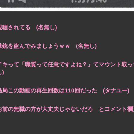
視聴されてる (名無し)
拳銃を盗んでみましょうｗｗ (名無し)
イキって「職質って任意ですよね？」てマウント取っ
し)
結局この動画の再生回数は110回だった (タナユー)
お前の無職の方が大丈夫じゃないだろ とコメント欄荒