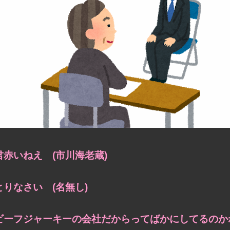
君赤いねえ (市川海老蔵)
とりなさい (名無し)
ビーフジャーキーの会社だからってばかにしてるのかね