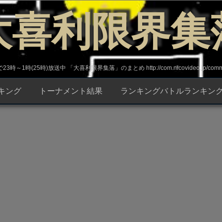
大喜利限界集
～1時(25時)放送中 「大喜利限界集落」のまとめ http://com.nicovideo.jp/commun
キング
トーナメント結果
ランキングバトルランキン