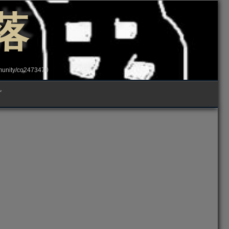
落
ity/co2473470
グ