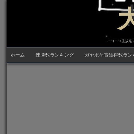
コ
ン
テ
ン
ツ
へ
ス
キ
ニコニコ生放送で23時
ッ
プ
ホーム
連勝数ランキング
ガヤボケ賞獲得数ラン