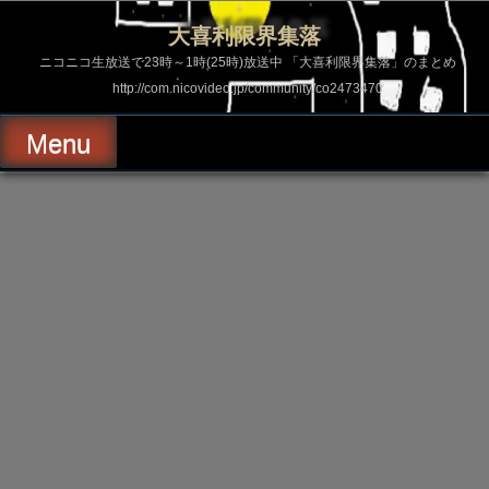
コ
ン
大喜利限界集落
テ
ン
ニコニコ生放送で23時～1時(25時)放送中 「大喜利限界集落」のまとめ
ツ
http://com.nicovideo.jp/community/co2473470
へ
ス
キ
Menu
ッ
プ