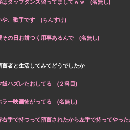
実はタップダンス習ってましてｗｗ (名無し)
いや、歌手です (ちんすけ)
僕その日お餅つく用事あるんで (名無し)
預言者と生活してみてどうでしたか
夕飯ハズレたおしてる (２科目)
ホラー映画怖がってる (名無し)
箸右手で持つって預言されたから左手で持ってやったわ(