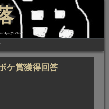
落
ity/co2473470
グ
トボケ賞獲得回答