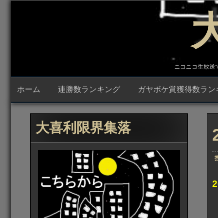
コ
ン
テ
ン
ツ
へ
ス
キ
ニコニコ生放送で23時
ッ
プ
ホーム
連勝数ランキング
ガヤボケ賞獲得数ラン
大喜利限界集落