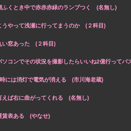
潮ふくとき中で赤赤赤緑のランプつく (名無し)
こうやって浅瀬に行ってまうのか (２科目)
丸い窓あった (２科目)
パソコンでその状況を撮影したらいいね2億行ってバズ
9時には消灯で電気が消える (市川海老蔵)
言えば右に曲がってくれる (名無し)
運賃表ある (やなせ)