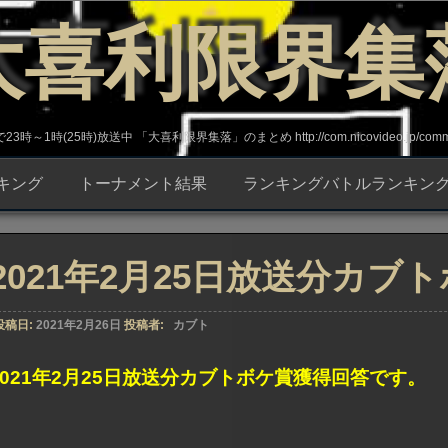
大喜利限界集
～1時(25時)放送中 「大喜利限界集落」のまとめ http://com.nicovideo.jp/commun
キング
トーナメント結果
ランキングバトルランキン
2021年2月25日放送分カブ
投稿日:
2021年2月26日
投稿者:
カブト
2021年2月25日放送分カブトボケ賞獲得回答です。