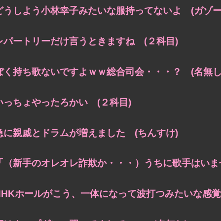
どうしよう小林幸子みたいな服持ってないよ (ガゾー
レパートリーだけ言うときますね (２科目)
ぼく持ち歌ないですよｗｗ総合司会・・・？ (名無し
いっちょやったろかい (２科目)
急に親戚とドラムが増えました (ちんすけ)
「（新手のオレオレ詐欺か・・・）うちに歌手はいませ
NHKホールがこう、一体になって波打つみたいな感覚