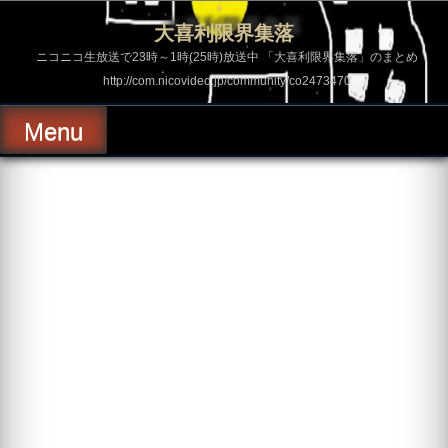
コ
ン
大喜利限界集落
テ
ン
ニコニコ生放送で23時～1時(25時)放送中 「大喜利限界集落」のまとめ
ツ
http://com.nicovideo.jp/community/co2473470
へ
ス
キ
Menu
ッ
プ