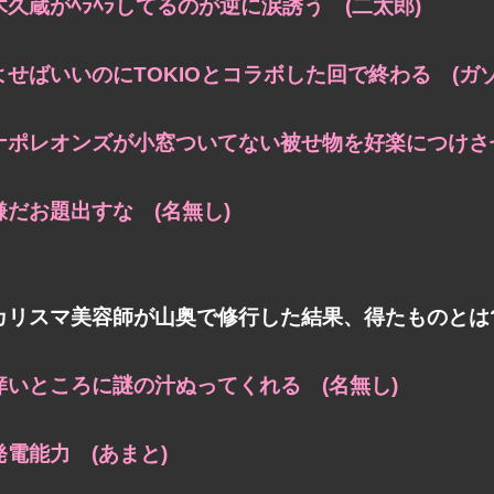
木久蔵がﾍﾗﾍﾗしてるのが逆に涙誘う (二太郎)
よせばいいのにTOKIOとコラボした回で終わる (ガゾ
ナポレオンズが小窓ついてない被せ物を好楽につけさ
嫌だお題出すな (名無し)
カリスマ美容師が山奥で修行した結果、得たものとは
痒いところに謎の汁ぬってくれる (名無し)
発電能力 (あまと)