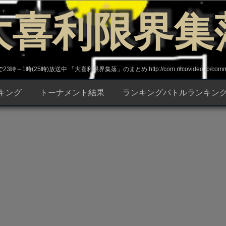
大喜利限界集
～1時(25時)放送中 「大喜利限界集落」のまとめ http://com.nicovideo.jp/commun
キング
トーナメント結果
ランキングバトルランキン