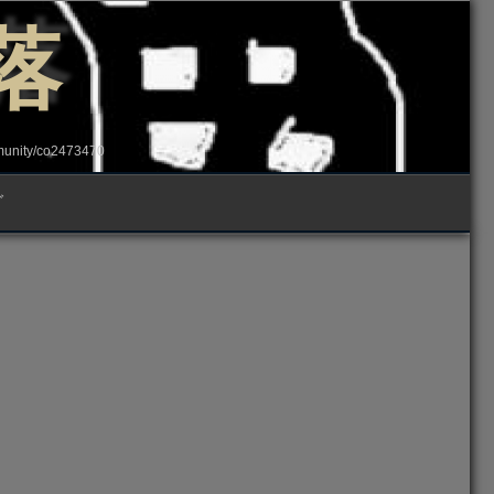
落
ity/co2473470
グ