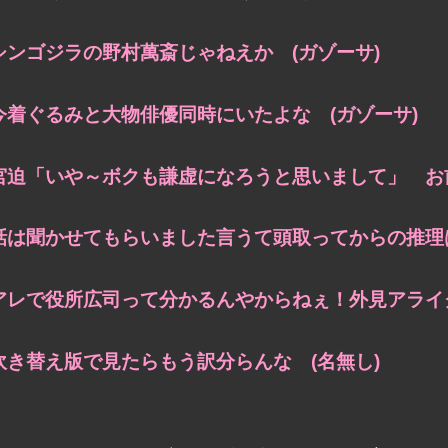
シンゴジラの野村萬斎じゃねえか (ガゾーサ)
今着ぐるみと大物俳優同時にいたよな (ガゾーサ)
宮迫「いや～ボクも謙虚になろうと思いまして」 お
話は聞かせてもらいました言うて頭取ってからの推理は
アレで役所広司って分かるんやからねぇ！外見アライグ
吹き替え版で見たらもう訳分らんな (名無し)