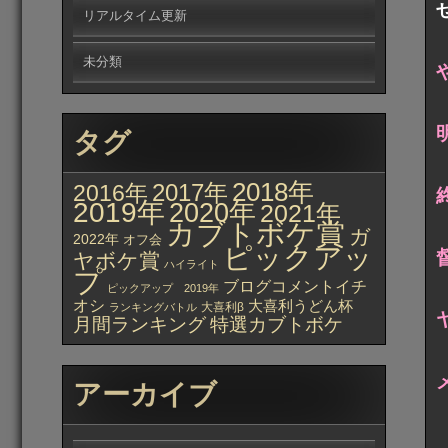
リアルタイム更新
未分類
タグ
2018年
2017年
2016年
2019年
2020年
2021年
カブトボケ賞
ガ
2022年
オフ会
ピックアッ
ヤボケ賞
ハイライト
プ
ブログコメントイチ
ピックアップ 2019年
オシ
大喜利うどん杯
大喜利β
ランキングバトル
月間ランキング
特選カブトボケ
アーカイブ