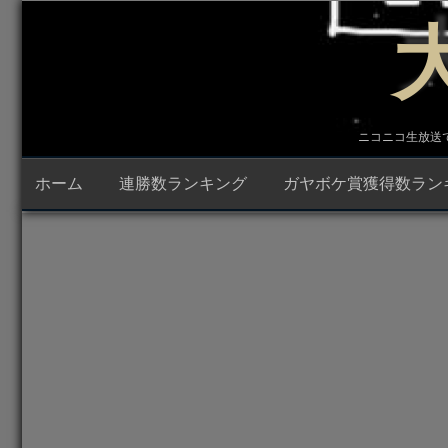
コ
ン
テ
ン
ツ
へ
ス
キ
ニコニコ生放送で23時
ッ
プ
ホーム
連勝数ランキング
ガヤボケ賞獲得数ラン