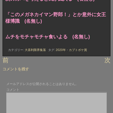
「このメガネカイマン野郎！」とか意外に女王
様博識 (名無し)
ムチをモチャモチャ食いよる (名無し)
カテゴリー:
大喜利限界集落
タグ:
2020年
・
カブトボケ賞
投
前
次
稿
コメントを残す
ナ
ビ
メールアドレスが公開されることはありません。
ゲ
コメント
ー
シ
ョ
ン