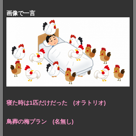
画像で一言
寝た時は1匹だけだった (オラトリオ)
鳥葬の梅プラン (名無し)