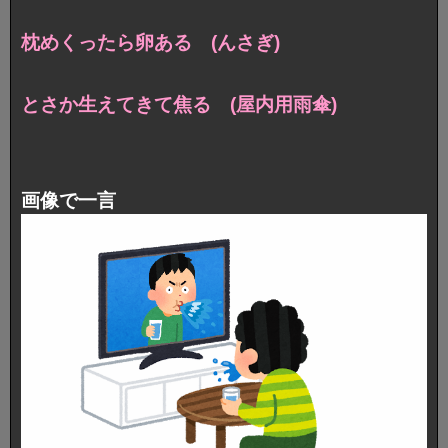
枕めくったら卵ある (んさぎ)
とさか生えてきて焦る (屋内用雨傘)
画像で一言