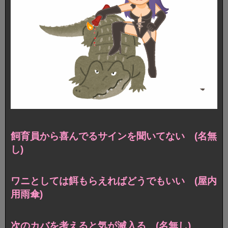
飼育員から喜んでるサインを聞いてない (名無
し)
ワニとしては餌もらえればどうでもいい (屋内
用雨傘)
次のカバを考えると気が滅入る (名無し)