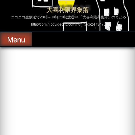
コ
ン
大喜利限界集落
テ
ン
ニコニコ生放送で23時～1時(25時)放送中 「大喜利限界集落」のまとめ
ツ
http://com.nicovideo.jp/community/co2473470
へ
ス
キ
Menu
ッ
プ