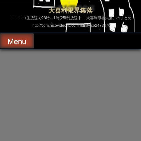
コ
ン
大喜利限界集落
テ
ン
ニコニコ生放送で23時～1時(25時)放送中 「大喜利限界集落」のまとめ
ツ
http://com.nicovideo.jp/community/co2473470
へ
ス
キ
Menu
ッ
プ