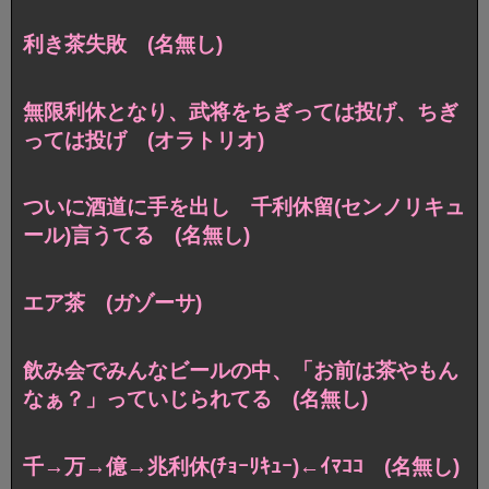
利き茶失敗 (名無し)
無限利休となり、武将をちぎっては投げ、ちぎ
っては投げ (オラトリオ)
ついに酒道に手を出し 千利休留(センノリキュ
ール)言うてる (名無し)
エア茶 (ガゾーサ)
飲み会でみんなビールの中、「お前は茶やもん
なぁ？」っていじられてる (名無し)
千→万→億→兆利休(ﾁｮｰﾘｷｭｰ)←ｲﾏｺｺ (名無し)