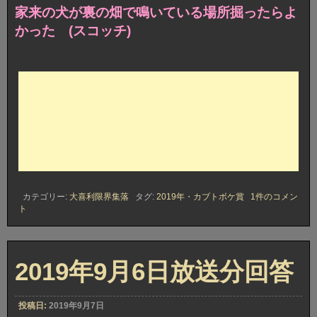
家来の犬が裏の畑で鳴いている場所掘ったらよ
かった (スコッチ)
2019
カテゴリー:
大喜利限界集落
タグ:
2019年
・
カブトボケ賞
1件のコメン
年
ト
9
月
6
日
放
2019年9月6日放送分回答
送
分
カ
投稿日:
2019年9月7日
ブ