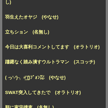
し)
羽生えたオヤジ (やなせ)
立ちション (名無し)
今日は大喜利コメントしてます (オラトリオ)
躊躇なく踏み潰すウルトラマン (スコッチ)
( っ’-‘)╮ =͟͟͞͞ ()ﾌﾞｫﾝ㍇ (やなせ)
SWAT突入してきたで (オラトリオ)
順に家宅捜査 (名無し)