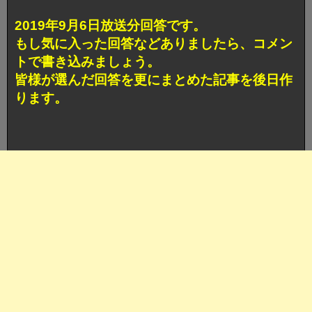
ト
ボ
2019年9月6日放送分回答です。
ケ
賞
もし気に入った回答などありましたら、コメン
獲
トで書き込みましょう。
得
回
皆様が選んだ回答を更にまとめた記事を後日作
答
ります。
へ
の