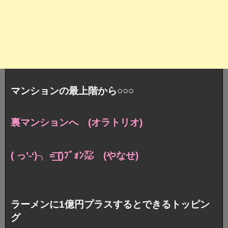
マンションの最上階から○○○
裏マンションへ (オラトリオ)
( っ’-‘)╮ =͟͟͞͞ ()ﾌﾞｫﾝ㍇ (やなせ)
ラーメンに1億円プラスするとできるトッピン
グ