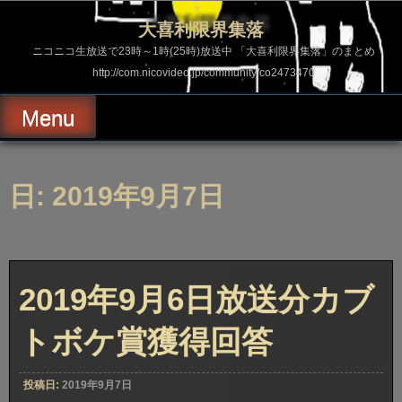
コ
ン
大喜利限界集落
テ
ン
ニコニコ生放送で23時～1時(25時)放送中 「大喜利限界集落」のまとめ
ツ
http://com.nicovideo.jp/community/co2473470
へ
ス
キ
Menu
ッ
プ
日: 2019年9月7日
2019年9月6日放送分カブ
トボケ賞獲得回答
投稿日:
2019年9月7日