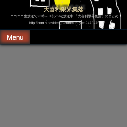
コ
ン
大喜利限界集落
テ
ン
ニコニコ生放送で23時～1時(25時)放送中 「大喜利限界集落」のまとめ
ツ
http://com.nicovideo.jp/community/co2473470
へ
ス
キ
Menu
ッ
プ