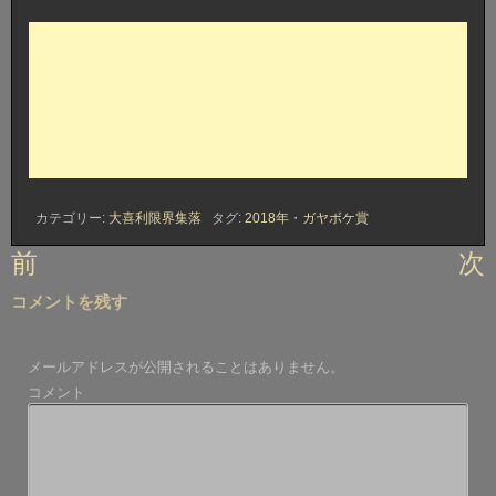
カテゴリー:
大喜利限界集落
タグ:
2018年
・
ガヤボケ賞
投
前
次
稿
コメントを残す
ナ
ビ
メールアドレスが公開されることはありません。
ゲ
コメント
ー
シ
ョ
ン