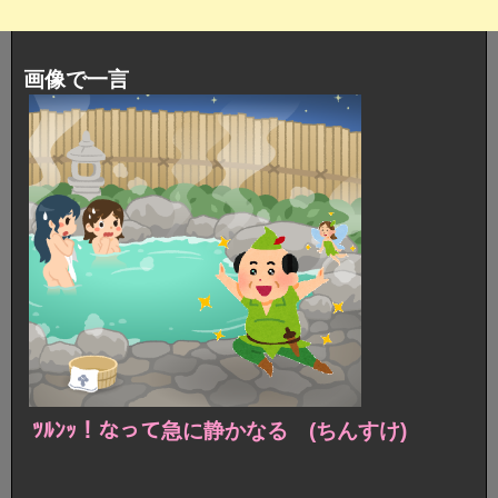
画像で一言
ﾂﾙﾝｯ！なって急に静かなる (ちんすけ)