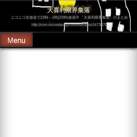
コ
ン
大喜利限界集落
テ
ン
ニコニコ生放送で23時～1時(25時)放送中 「大喜利限界集落」のまとめ
ツ
http://com.nicovideo.jp/community/co2473470
へ
ス
キ
Menu
ッ
プ