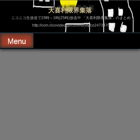
コ
ン
大喜利限界集落
テ
ン
ニコニコ生放送で23時～1時(25時)放送中 「大喜利限界集落」のまとめ
ツ
http://com.nicovideo.jp/community/co2473470
へ
ス
キ
Menu
ッ
プ