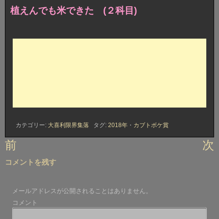
植えんでも米できた (２科目)
カテゴリー:
大喜利限界集落
タグ:
2018年
・
カブトボケ賞
投
前
次
稿
コメントを残す
ナ
ビ
メールアドレスが公開されることはありません。
ゲ
コメント
ー