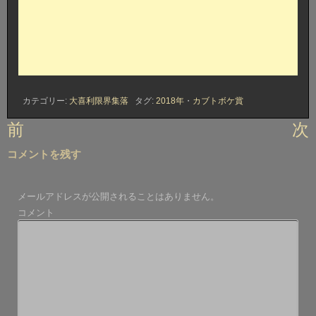
カテゴリー:
大喜利限界集落
タグ:
2018年
・
カブトボケ賞
投
前
次
稿
コメントを残す
ナ
ビ
メールアドレスが公開されることはありません。
ゲ
コメント
ー
シ
ョ
ン