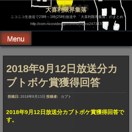
コ
ン
大喜利限界集落
テ
ン
ニコニコ生放送で23時～1時(25時)放送中 「大喜利限界集落」のまとめ
ツ
http://com.nicovideo.jp/community/co2473470
へ
ス
キ
Menu
ッ
プ
2018年9月12日放送分カ
ブトボケ賞獲得回答
投稿日:
2018年9月13日
投稿者:
カブト
2018年9月12日放送分カブトボケ賞獲得回答で
す。