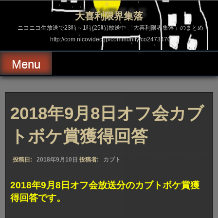
コ
ン
大喜利限界集落
テ
ン
ニコニコ生放送で23時～1時(25時)放送中 「大喜利限界集落」のまとめ
ツ
http://com.nicovideo.jp/community/co2473470
へ
ス
キ
Menu
ッ
プ
2018年9月8日オフ会カブ
トボケ賞獲得回答
投稿日:
2018年9月10日
投稿者:
カブト
2018年9月8日オフ会放送分のカブトボケ賞獲
得回答です。