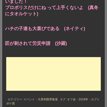
いました！
プロポリスだけにね って上手くないよ (真冬
にタオルケット)
ハチの子達も大喜びである (ネイティ)
匠が刺されて労災申請 (沙羅)
カテゴリー:
イベント
・
大喜利限界集落
タグ:
オフ会
・
2018年
・
カブト
ボケ賞