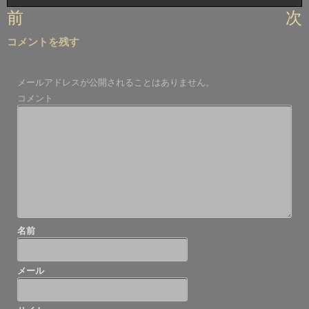
投
前
次
稿
コメントを残す
ナ
ビ
メールアドレスが公開されることはありません。
ゲ
コメント
ー
シ
ョ
ン
名前
メール