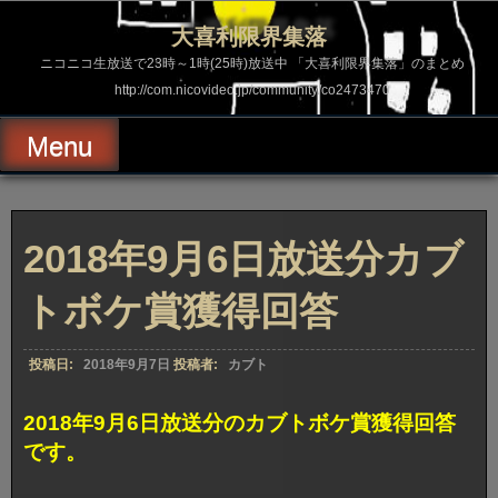
コ
ン
大喜利限界集落
テ
ン
ニコニコ生放送で23時～1時(25時)放送中 「大喜利限界集落」のまとめ
ツ
http://com.nicovideo.jp/community/co2473470
へ
ス
キ
Menu
ッ
プ
2018年9月6日放送分カブ
トボケ賞獲得回答
投稿日:
2018年9月7日
投稿者:
カブト
2018年9月6日放送分のカブトボケ賞獲得回答
です。