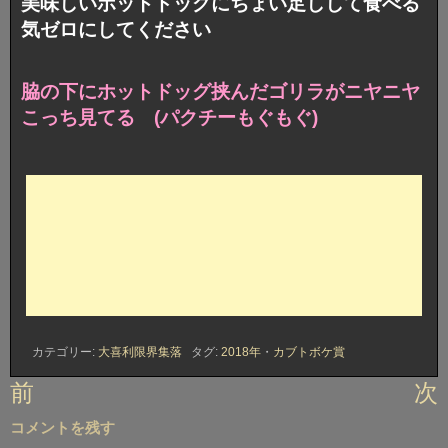
美味しいホットドッグにちょい足しして食べる
気ゼロにしてください
脇の下にホットドッグ挟んだゴリラがニヤニヤ
こっち見てる (パクチーもぐもぐ)
カテゴリー:
大喜利限界集落
タグ:
2018年
・
カブトボケ賞
投
前
次
稿
コメントを残す
ナ