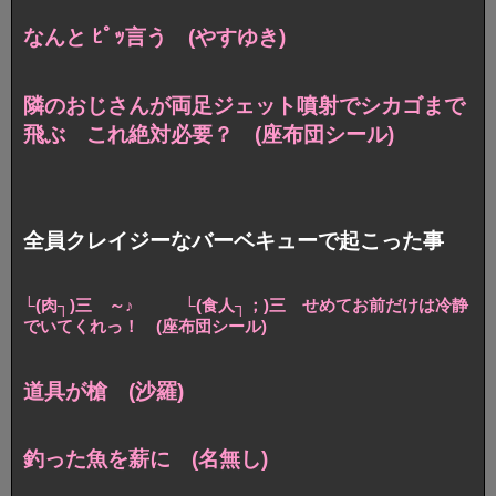
なんと ﾋﾟｯ言う (やすゆき)
隣のおじさんが両足ジェット噴射でシカゴまで
飛ぶ これ絶対必要？ (座布団シール)
全員クレイジーなバーベキューで起こった事
└(肉┐)三 ～♪ └(食人┐；)三 せめてお前だけは冷静
でいてくれっ！ (座布団シール)
道具が槍 (沙羅)
釣った魚を薪に (名無し)