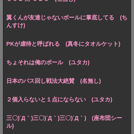
翼くんが友達じゃないボールに掌底してる (ち
んすけ)
PKが虐待と呼ばれる (真冬にタオルケット)
ちょそれは俺のボール (ユタカ)
日本のパス回し戦法大絶賛 (名無し)
２個入らないと１点にならない (ユタカ)
三〇)´Д｀)三〇)´Д｀)三〇)´Д｀) (座布団シー
ル)