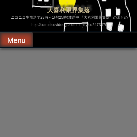
コ
ン
大喜利限界集落
テ
ン
ニコニコ生放送で23時～1時(25時)放送中 「大喜利限界集落」のまとめ
ツ
http://com.nicovideo.jp/community/co2473470
へ
ス
キ
Menu
ッ
プ