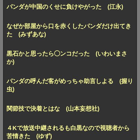
パンダが中国のくせに負けやがった (江永)
なぜか部屋から口を赤くしたパンダだけ出てき
た (みずあな)
黒石かと思ったら◯ンコだった (いわいまさ
か)
パンダの呼んだ客がめっちゃ助言しよる (握り
虫)
関節技で決着とはな (山本妄想社)
４Kで放送中継されるも白黒なので視聴者から
苦情きた (ゆず)