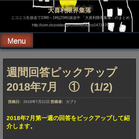
コ
ン
大喜利限界集落
テ
ン
ニコニコ生放送で23時～1時(25時)放送中 「大喜利限界集落」のまとめ
ツ
http://com.nicovideo.jp/community/co2473470
へ
ス
キ
Menu
ッ
プ
週間回答ピックアップ
2018年7月 ① (1/2)
投稿日:
2018年7月22日
投稿者:
カブト
2018年7月第一週の回答をピックアップして紹
介します。