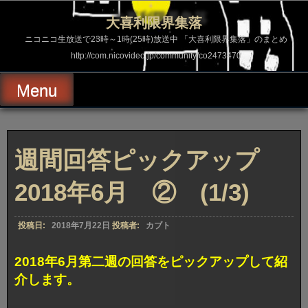
コ
ン
大喜利限界集落
テ
ン
ニコニコ生放送で23時～1時(25時)放送中 「大喜利限界集落」のまとめ
ツ
http://com.nicovideo.jp/community/co2473470
へ
ス
キ
Menu
ッ
プ
週間回答ピックアップ
2018年6月 ② (1/3)
投稿日:
2018年7月22日
投稿者:
カブト
2018年6月第二週の回答をピックアップして紹
介します。