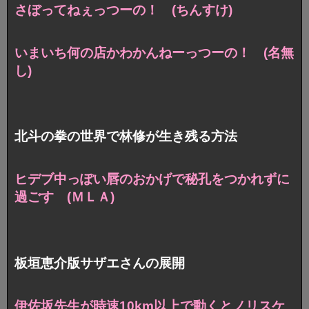
さぼってねぇっつーの！ (ちんすけ)
いまいち何の店かわかんねーっつーの！ (名無
し)
北斗の拳の世界で林修が生き残る方法
ヒデブ中っぽい唇のおかげで秘孔をつかれずに
過ごす (ＭＬＡ
)
板垣恵介版サザエさんの展開
伊佐坂先生が時速10km以上で動くとノリスケ