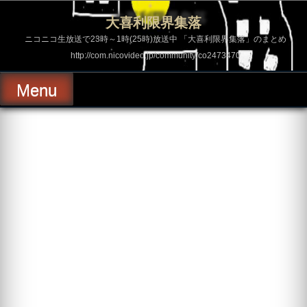
コ
ン
大喜利限界集落
テ
ン
ニコニコ生放送で23時～1時(25時)放送中 「大喜利限界集落」のまとめ
ツ
http://com.nicovideo.jp/community/co2473470
へ
ス
キ
Menu
ッ
プ