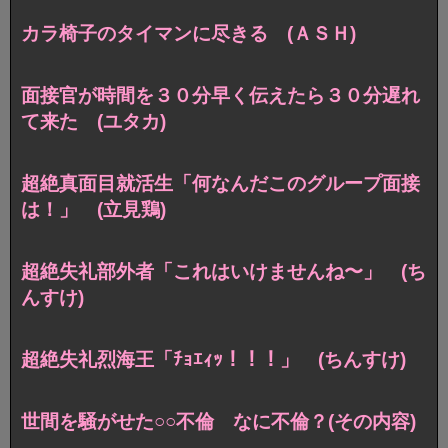
カラ椅子のタイマンに尽きる (ＡＳＨ)
面接官が時間を３０分早く伝えたら３０分遅れ
て来た (ユタカ)
超絶真面目就活生「何なんだこのグループ面接
は！」 (立見鶏)
超絶失礼部外者「これはいけませんね〜」 (ち
んすけ)
超絶失礼烈海王「ﾁｮｴｨｯ！！！」 (ちんすけ)
世間を騒がせた○○不倫 なに不倫？(その内容)