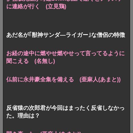
に連絡が行く (立見鶏)
あだ名が｢獣神サンダ―ライガー｣な僧侶の特徴
お経の途中に燃やせ燃やせって言ってるように
聞こえる (名無し)
仏前に永井豪全集を備える (亜麻人(あまと))
反省猿の次郎君が今回はまったく反省しなかっ
た。理由は？