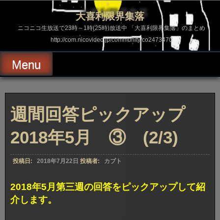
コ
ン
大喜利限界集落
テ
ン
ニコニコ生放送で23時～1時(25時)放送中 「大喜利限界集落」のまとめ
ツ
http://com.nicovideo.jp/community/co2473470
へ
ス
キ
Menu
ッ
プ
週間回答ピックアップ
2018年5月 ③ (2/3)
投稿日:
2018年7月22日
投稿者:
カブト
2018年5月第三週の回答をピックアップして紹
介します。