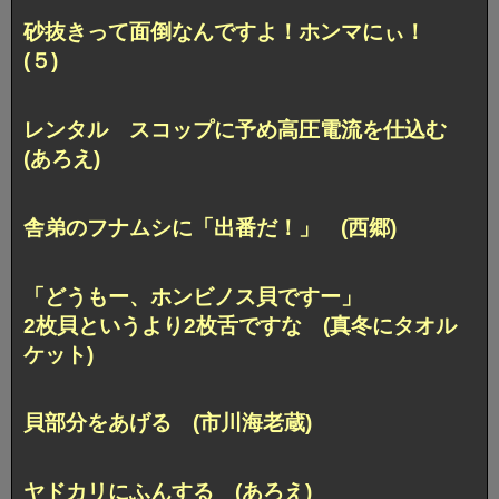
砂抜きって面倒なんですよ！ホンマにぃ！
(５)
レンタル スコップに予め高圧電流を仕込む
(あろえ)
舎弟のフナムシに「出番だ！」 (西郷)
「どうもー、ホンビノス貝ですー」
2枚貝というより2枚舌ですな (真冬にタオル
ケット)
貝部分をあげる (市川海老蔵)
ヤドカリにふんする (あろえ)