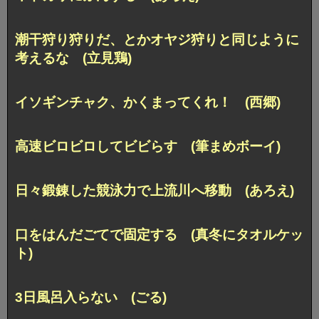
潮干狩り狩りだ、とかオヤジ狩りと同じように
考えるな (立見鶏)
イソギンチャク、かくまってくれ！ (西郷)
高速ビロビロしてビビらす (筆まめボーイ)
日々鍛錬した競泳力で上流川へ移動 (あろえ)
口をはんだごてで固定する (真冬にタオルケッ
ト)
3日風呂入らない (ごる)