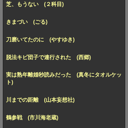
芝、もうない (２科目)
きまづい (ごる)
刀磨いてたのに (やすゆき)
脱法キビ団子で連行された (西郷)
実は熟年離婚秒読みだった (真冬にタオルケッ
ト)
川までの距離 (山本妄想社)
鶴参戦 (市川海老蔵)