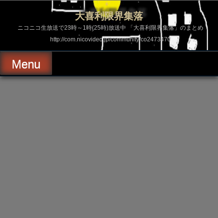
コ
ン
大喜利限界集落
テ
ン
ニコニコ生放送で23時～1時(25時)放送中 「大喜利限界集落」のまとめ
ツ
http://com.nicovideo.jp/community/co2473470
へ
ス
キ
Menu
ッ
プ