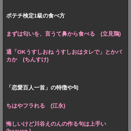
ポテチ検定1級の食べ方
まずは匂いを、言うて鼻から食べる (立見鶏)
通「OKうすしおね うすしおはタレで」とかバ
カか (ちんすけ)
「恋愛百人一首」の特徴や句
ちはやフラれる (江永)
悔しいけど川谷えのんの作る句は上手い
(heaven.)