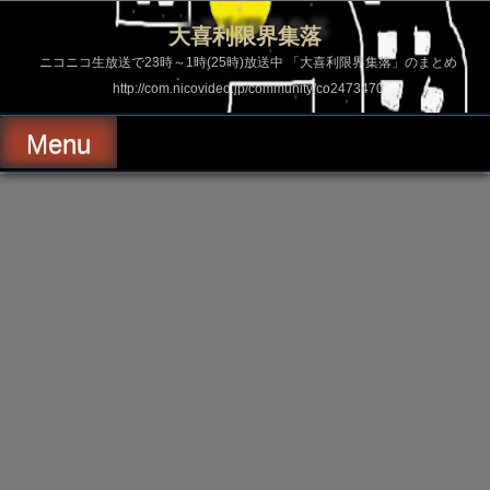
コ
ン
大喜利限界集落
テ
ン
ニコニコ生放送で23時～1時(25時)放送中 「大喜利限界集落」のまとめ
ツ
http://com.nicovideo.jp/community/co2473470
へ
ス
キ
Menu
ッ
プ