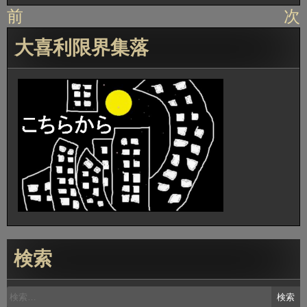
投
前
次
稿
大喜利限界集落
ナ
ビ
ゲ
ー
シ
ョ
ン
検索
検
索: